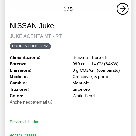
1
/
5
NISSAN Juke
JUKE ACENTA MT - RT
PRONTA CONSEGNA
Alimentazione:
Benzina - Euro 6E
Potenza:
999 cc , 114 CV (84KW)
Emissioni:
0 g CO2/km (combinato)
Modello:
Crossover, 5 porte
Cambio:
Manuale
Trazione:
anteriore
Colore:
White Pearl
Anche neopatentati
Prezzo di Listino