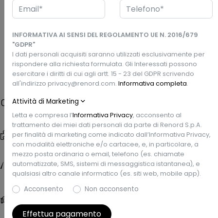
Via Turati, 13 - 27028 San Martino Siccomario, PV
INFORMATIVA AI SENSI DEL REGOLAMENTO UE N. 2016/679
"GDPR"
Prezzo Renord
I dati personali acquisiti saranno utilizzati esclusivamente per
Richiedi un preventivo
€13.900
rispondere alla richiesta formulata. Gli Interessati possono
esercitare i diritti di cui agli artt. 15 - 23 del GDPR scrivendo
all'indirizzo privacy@renord.com.
Informativa completa
.
Attività di Marketing
Caratteristiche
Letta e compresa l’
Informativa Privacy
, acconsento al
trattamento dei miei dati personali da parte di Renord S.p.A.
Tipo di veicolo
Data Imm.
per finalità di marketing come indicato dall’Informativa Privacy,
Usata
1/2016
con modalità elettroniche e/o cartacee, e, in particolare, a
mezzo posta ordinaria o email, telefono (es. chiamate
Chilometri
Garanzia
automatizzate, SMS, sistemi di messaggistica istantanea), e
110.000 km
Renew Gold
qualsiasi altro canale informatico (es. siti web, mobile app).
Acconsento
Non acconsento
Carrozzeria
Colore esterno
Cabriolet, 2 porte, 4
Blu Scuro
posti
Effettua pagamento