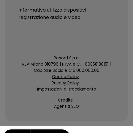
Informativa utilizzo dispositivi
registrazione audio e video
Renord S.p.a.
REA Milano 810796 | P.IVA e C.F. 00858180151 |
Capitale Sociale € 6.000.000,00
Cookie Policy
Privacy Policy
Impostazioni di tracciamento
Credits
Agenzia SEO