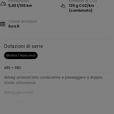
Extraurbano
Emissioni di CO2
5,40 l/100 km
139 g CO2/km
(combinato)
Classe emissioni
Euro 6
Dotazioni di serie
Mostra / Nascondi
ABS + EBD
Airbag anteriori lato conducente e passeggero a doppio
stadio attivazione
Airbag ginocchia
Airbag laterali
Alzacristalli elettrici anteriori