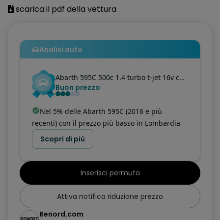
scarica il pdf della vettura
Autoradio con lettore CD e MP3 e n. altoparlanti 40w, n. 2
tweeter 30w, antenna
Capote in tela con spoiler integrato apribile elettricamente
Analisi auto
Cerchi in lega da 17" Abarth a 5 razze, diamantato brunito,
con pneumatici 205/40 R 17
Abarth
595C
500c 1.4 turbo t-jet 16v competizione e6
Buon prezzo
Climatizzatore automatico
Cristalli posteriori scuri
Nel 5% delle Abarth 595C (2016 e più
recenti) con il prezzo più basso in Lombardia
Elaborazione potenza 160cv
Scopri di più
ESP + ASR/MSR, HBA e Hill Holder
Fari allo xenon
Inserisci permuta
Fendinebbia
Attiva notifica riduzione prezzo
Kit cromo
Renord.com