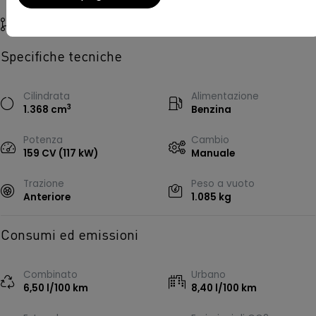
Riferimento
479743
Specifiche tecniche
Cilindrata
Alimentazione
3
1.368 cm
Benzina
Potenza
Cambio
159 CV (117 kW)
Manuale
Trazione
Peso a vuoto
Anteriore
1.085 kg
Consumi ed emissioni
Combinato
Urbano
6,50 l/100 km
8,40 l/100 km