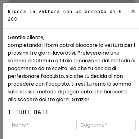
AZIENDA
×
Blocca la vettura con un acconto di €
200
Sedi
Gentile cliente,
completando il form potrai bloccare la vettura per i
Mostra le 15 foto
prossimi tre giorni lavorativi. Preleveremo una
somma di 200 Euro a titolo di cauzione dal metodo di
Ricerca auto
Usate
Abarth
500C
pagamento da te scelto. Sia che tu decida di
perfezionare l’acquisto, sia che tu decida di non
ABARTH 595 C 1.4 Turbo T-Jet
procedere con l’acquisto, ti restituiremo la somma
16v Competizione E6
sullo stesso metodo di pagamento che hai scelto
allo scadere dei tre giorni. Grazie!
USATO RENORD PRIME
I TUOI DATI
1/2016
110.000 km
Desideri vedere questa vettura dal vivo?
Vieni a vederla presso:
Renord S.p.a.