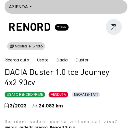
AZIENDA
Sedi
Mostra le 15 foto
Ricerca auto
Usate
Dacia
Duster
DACIA Duster 1.0 tce Journey
4x2 90cv
USATO RENORD PRIME
VENDUTA
NEOPATENTATI
3/2023
24.083 km
Desideri vedere questa vettura dal vivo?
Vieni a vederla presso:
Renord S.p.a.