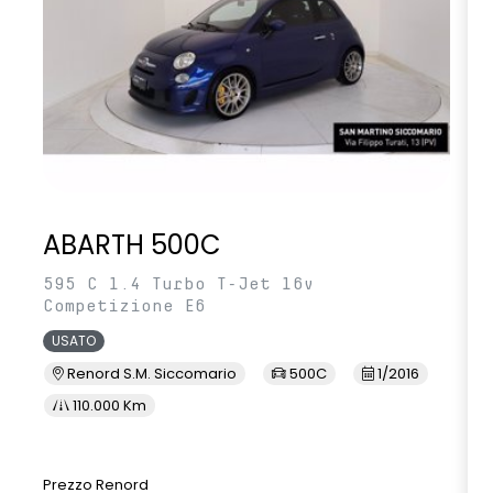
ABARTH 500C
595 C 1.4 Turbo T-Jet 16v
Competizione E6
USATO
Renord S.M. Siccomario
500C
1/2016
110.000 Km
Prezzo Renord