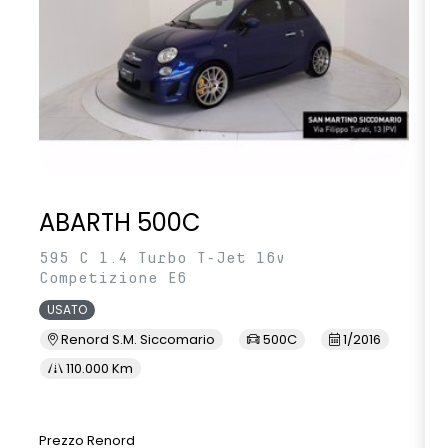
ABARTH 500C
595 C 1.4 Turbo T-Jet 16v
Competizione E6
USATO
Renord S.M. Siccomario
500C
1/2016
110.000 Km
Prezzo Renord