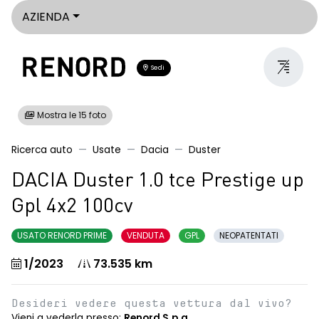
AZIENDA
Sedi
Mostra le 15 foto
Ricerca auto
Usate
Dacia
Duster
DACIA Duster 1.0 tce Prestige up
Gpl 4x2 100cv
USATO RENORD PRIME
VENDUTA
GPL
NEOPATENTATI
1/2023
73.535 km
Desideri vedere questa vettura dal vivo?
Vieni a vederla presso:
Renord S.p.a.