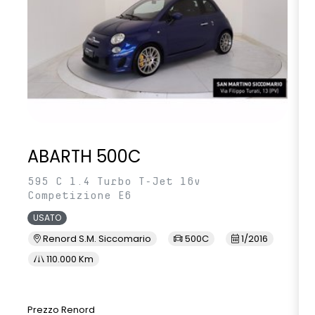
ABARTH 500C
595 C 1.4 Turbo T-Jet 16v
Competizione E6
USATO
Renord S.M. Siccomario
500C
1/2016
110.000 Km
Prezzo Renord