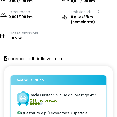
0,00 l/100 km
0,00 l/100 km
Extraurbano
Emissioni di CO2
0,00 l/100 km
0 g CO2/km
(combinato)
Classe emissioni
Euro 6d
scarica il pdf della vettura
Analisi auto
Dacia
Duster
1.5 blue dci prestige 4x2 115cv
Ottimo prezzo
Quest'auto è più economica rispetto al