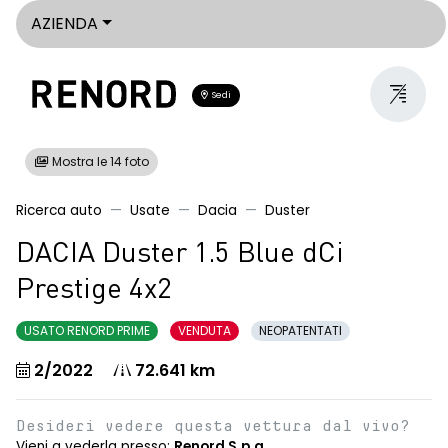
AZIENDA
Sedi
Mostra le 14 foto
Ricerca auto
Usate
Dacia
Duster
DACIA Duster 1.5 Blue dCi
Prestige 4x2
USATO RENORD PRIME
VENDUTA
NEOPATENTATI
2/2022
72.641 km
Desideri vedere questa vettura dal vivo?
Vieni a vederla presso:
Renord S.p.a.