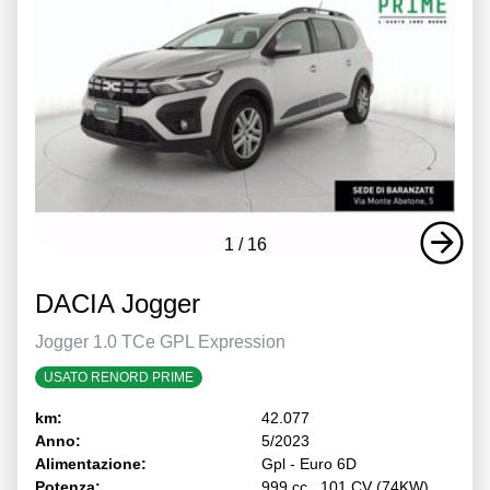
1
/
16
DACIA Jogger
Jogger 1.0 TCe GPL Expression
USATO RENORD PRIME
km:
42.077
Anno:
5/2023
Alimentazione:
Gpl - Euro 6D
Potenza:
999 cc , 101 CV (74KW)