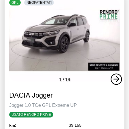
GPL
NEOPATENTATI
1
/
19
DACIA Jogger
Jogger 1.0 TCe GPL Extreme UP
USATO RENORD PRIME
km:
39.155