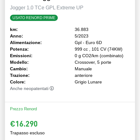
Jogger 1.0 TCe GPL Extreme UP
USATO RENORD PRIME
km:
36.883
Anno:
5/2023
Alimentazione:
Gpl - Euro 6D
Potenza:
999 cc , 101 CV (74KW)
Emissioni:
0 g CO2/km (combinato)
Modello:
Crossover, 5 porte
Cambio:
Manuale
Trazione:
anteriore
Colore:
Grigio Lunare
Anche neopatentati
Prezzo Renord
€16.290
Trapasso escluso