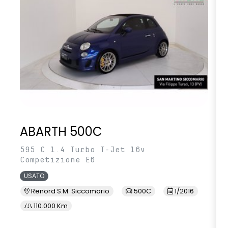
ABARTH 500C
595 C 1.4 Turbo T-Jet 16v
Competizione E6
USATO
Renord S.M. Siccomario
500C
1/2016
110.000 Km