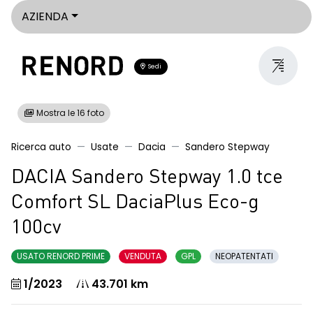
AZIENDA
Sedi
Mostra le 16 foto
Ricerca auto
Usate
Dacia
Sandero Stepway
DACIA Sandero Stepway 1.0 tce
Comfort SL DaciaPlus Eco-g
100cv
USATO RENORD PRIME
VENDUTA
GPL
NEOPATENTATI
1/2023
43.701 km