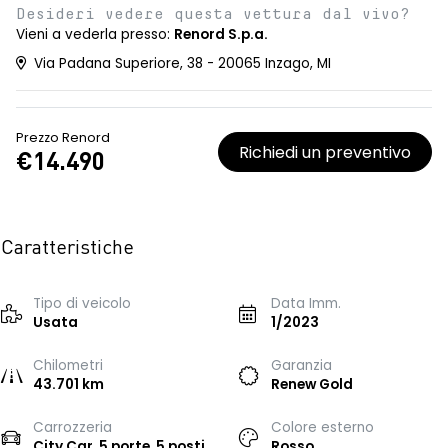
Desideri vedere questa vettura dal vivo?
Vieni a vederla presso:
Renord S.p.a.
Via Padana Superiore, 38 - 20065 Inzago, MI
Prezzo Renord
Richiedi un preventivo
€14.490
Caratteristiche
Tipo di veicolo
Data Imm.
Usata
1/2023
Chilometri
Garanzia
43.701 km
Renew Gold
Carrozzeria
Colore esterno
City Car, 5 porte, 5 posti
Rosso