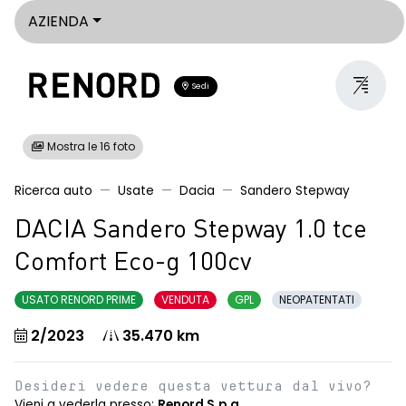
AZIENDA
Sedi
Mostra le 16 foto
Ricerca auto
Usate
Dacia
Sandero Stepway
DACIA Sandero Stepway 1.0 tce
Comfort Eco-g 100cv
USATO RENORD PRIME
VENDUTA
GPL
NEOPATENTATI
2/2023
35.470 km
Desideri vedere questa vettura dal vivo?
Vieni a vederla presso:
Renord S.p.a.