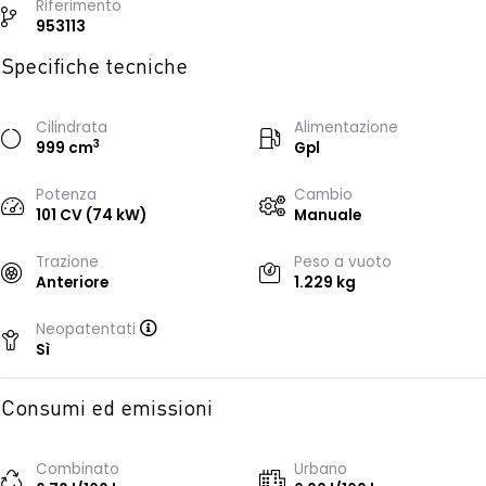
Riferimento
953113
Specifiche tecniche
Cilindrata
Alimentazione
3
999 cm
Gpl
Potenza
Cambio
101 CV (74 kW)
Manuale
Trazione
Peso a vuoto
Anteriore
1.229 kg
Neopatentati
Sì
Consumi ed emissioni
Combinato
Urbano