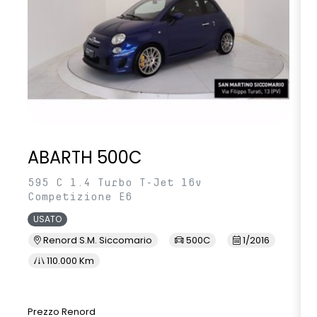
ABARTH 500C
595 C 1.4 Turbo T-Jet 16v
Competizione E6
USATO
Renord S.M. Siccomario
500C
1/2016
110.000 Km
Prezzo Renord