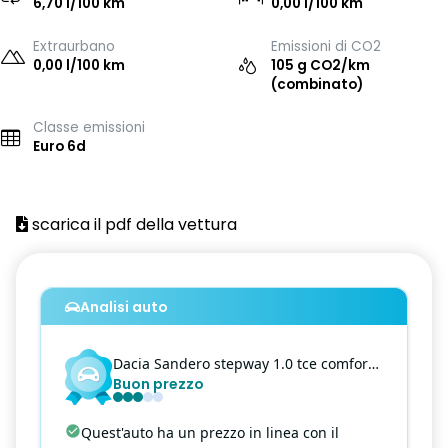
6,70 l/100 km
0,00 l/100 km
Extraurbano
Emissioni di CO2
0,00 l/100 km
105 g CO2/km
(combinato)
Classe emissioni
Euro 6d
scarica il pdf della vettura
Analisi auto
Dacia
Sandero
stepway 1.0 tce comfort eco-g 100cv
Buon prezzo
Quest'auto ha un prezzo in linea con il