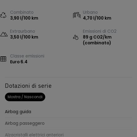
Combinato
Urbano
3,90 l/100 km
4,70 l/100 km
Extraurbano
Emissioni di CO2
3,50 l/100 km
89 g CO2/km
(combinato)
Classe emissioni
Euro 6.4
Dotazioni di serie
Mostra / Nascondi
Airbag guida
Airbag passeggero
Alzacristalli elettrici anteriori