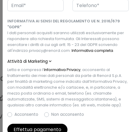
Via Monte Abetone, 5 - 20021 Baranzate, MI
INFORMATIVA AI SENSI DEL REGOLAMENTO UE N. 2016/679
360°
Esterni
"GDPR"
I dati personali acquisiti saranno utilizzati esclusivamente per
rispondere alla richiesta formulata. Gli Interessati possono
esercitare i diritti di cui agli artt. 15 - 23 del GDPR scrivendo
Prezzo Renord
Richiedi un preventivo
all'indirizzo privacy@renord.com.
Informativa completa
.
€11.950
Attività di Marketing
Letta e compresa l’
Informativa Privacy
, acconsento al
trattamento dei miei dati personali da parte di Renord S.p.A.
Caratteristiche
per finalità di marketing come indicato dall’Informativa Privacy,
con modalità elettroniche e/o cartacee, e, in particolare, a
mezzo posta ordinaria o email, telefono (es. chiamate
Tipo di veicolo
Data Imm.
automatizzate, SMS, sistemi di messaggistica istantanea), e
Usata
1/2024
qualsiasi altro canale informatico (es. siti web, mobile app).
Chilometri
Garanzia
Acconsento
Non acconsento
33.909 km
Renew Gold
Effettua pagamento
Carrozzeria
Colore esterno