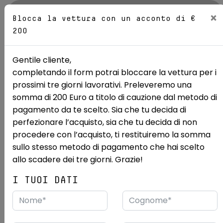
AZIENDA
×
Blocca la vettura con un acconto di €
200
Sedi
Gentile cliente,
completando il form potrai bloccare la vettura per i
Mostra le 16 foto
prossimi tre giorni lavorativi. Preleveremo una
somma di 200 Euro a titolo di cauzione dal metodo di
Ricerca auto
Usate
Fiat
Panda
pagamento da te scelto. Sia che tu decida di
perfezionare l’acquisto, sia che tu decida di non
FIAT Panda 1.0 FireFly Hybrid
procedere con l’acquisto, ti restituiremo la somma
70cv S&S 5p.ti
sullo stesso metodo di pagamento che hai scelto
allo scadere dei tre giorni. Grazie!
USATO RENORD PRIME
NEOPATENTATI
I TUOI DATI
1/2024
33.909 km
Desideri vedere questa vettura dal vivo?
Vieni a vederla presso:
Renord S.p.a.