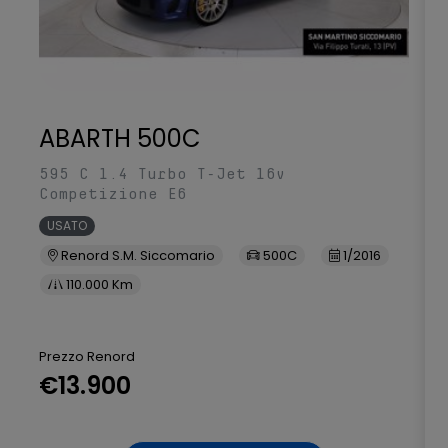
ABARTH 500C
595 C 1.4 Turbo T-Jet 16v
Competizione E6
USATO
Renord S.M. Siccomario
500C
1/2016
110.000 Km
Prezzo Renord
€13.900