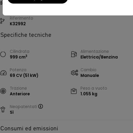
City Car, 5 porte, 5 posti
Nero
Riferimento
K32992
Specifiche tecniche
Cilindrata
Alimentazione
3
999 cm
Elettrica/Benzina
Potenza
Cambio
69 CV (51 kW)
Manuale
Trazione
Peso a vuoto
Anteriore
1.055 kg
Neopatentati
Sì
Consumi ed emissioni