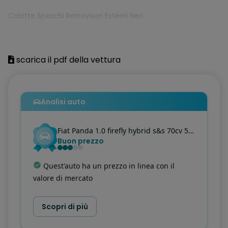
Calotte Specchi Retrovisori Esterni Neri
Cambio 6 marce
Chiusura centralizzata
scarica il pdf della vettura
Climatizzatore manuale con filtro antipolline
Coppe ruota 14" catenabili con pneumatici 175/65 R14
Analisi auto
ESC + ASR / MSR, HBA + hill holder
Fiat
Panda
1.0 firefly hybrid s&s 70cv 5p.ti
Interni Panda
Buon prezzo
Kit 5 posti
Quest'auto ha un prezzo in linea con il
Kit Fix & Go
valore di mercato
Pack city
Scopri di più
Pantina Lato Passeggero Con Specchio Di Cortesia