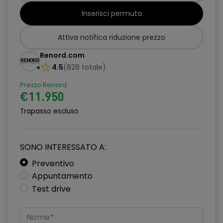
Paraurti Verniciati
Inserisci permuta
Presa Corrente 12V
Attiva notifica riduzione prezzo
Regolazione Volante
Renord.com
Schienale sedile posteriore abbattibile 5 posti
4.5
(
828
totale
)
Seat belt reminder su tutti i sedili
Prezzo Renord
Sensore pressione pneumatici
€11.950
Trapasso escluso
Sensore Temperatura Esterna
Servosterzo Dualdrive
SONO INTERESSATO A:
Specchietti Retrovisori Esterni Regolazione Manuale
Preventivo
Start & Stop
Appuntamento
Test drive
Telecomando Apertura / Chiusura Porte
Window bag (anteriori e posteriori)