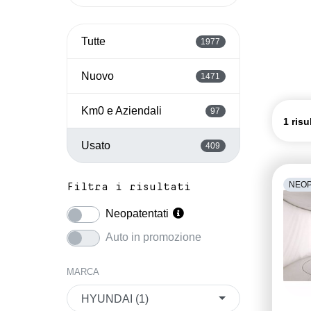
Tutte
1977
Nuovo
1471
Km0 e Aziendali
97
1 risu
Usato
409
NEOP
Filtra i risultati
Neopatentati
Auto in promozione
MARCA
HYUNDAI (1)