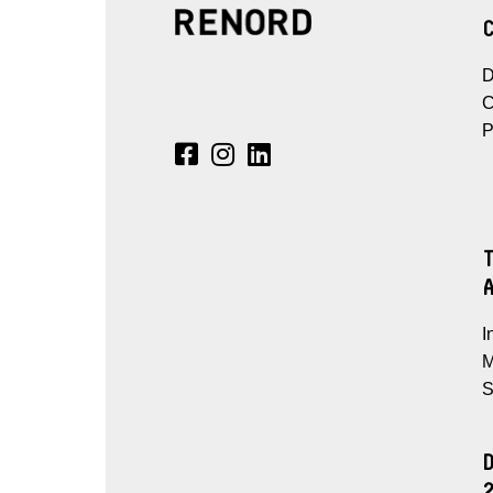
D
C
P
I
M
S