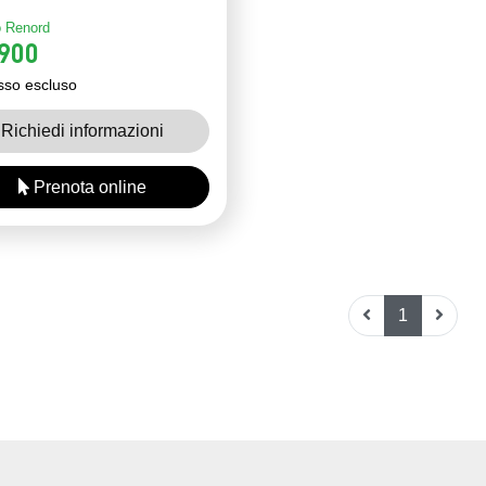
 Renord
900
sso escluso
Richiedi informazioni
Prenota online
1