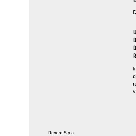
D
I
d
r
v
Renord S.p.a.