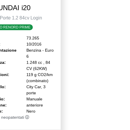
NDAI i20
 Porte 1.2 84cv Login
O RENORD PRIME
73.265
:
10/2016
ntazione
Benzina - Euro
6
za:
1.248 cc , 84
CV (62KW)
ioni:
119 g CO2/km
(combinato)
lo:
City Car, 3
porte
io:
Manuale
one:
anteriore
e:
Nero
 neopatentati