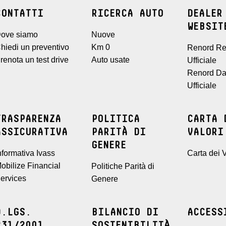
CONTATTI
RICERCA AUTO
DEALER
WEBSIT
ove siamo
Nuove
hiedi un preventivo
Km 0
Renord Re
renota un test drive
Auto usate
Ufficiale
Renord Da
Ufficiale
TRASPARENZA
POLITICA
CARTA 
ASSICURATIVA
PARITÀ DI
VALORI
GENERE
nformativa Ivass
Carta dei V
obilize Financial
Politiche Parità di
ervices
Genere
D.LGS.
BILANCIO DI
ACCESS
231/2001
SOSTENIBILITÀ