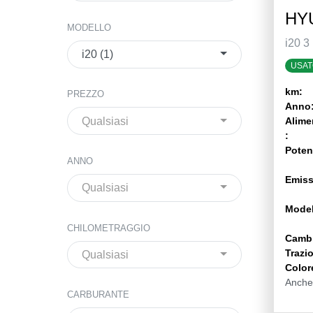
HYU
MODELLO
i20 3
i20 (1)
USAT
km:
PREZZO
Anno
Qualsiasi
Alime
:
Poten
ANNO
Emiss
Qualsiasi
Model
CHILOMETRAGGIO
Camb
Trazi
Qualsiasi
Color
Anche
CARBURANTE