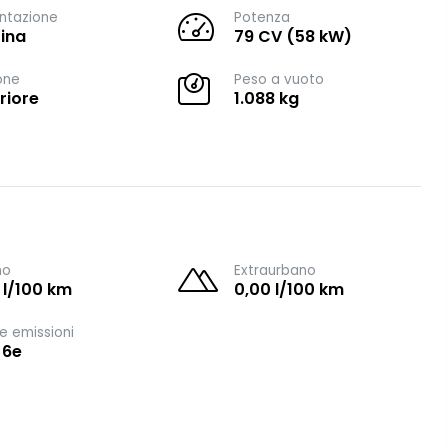
ntazione
Potenza
ina
79 CV (58 kW)
one
Peso a vuoto
riore
1.088 kg
no
Extraurbano
 l/100 km
0,00 l/100 km
e emissioni
 6e