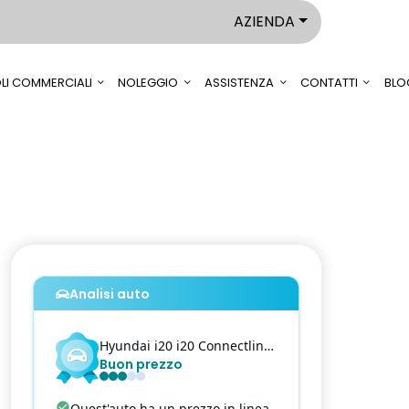
AZIENDA
LI COMMERCIALI
NOLEGGIO
ASSISTENZA
CONTATTI
BLO
Analisi auto
Hyundai
i20
i20 Connectlin - 1.2 MPI 79cv Connectline MT
Buon prezzo
Quest'auto ha un prezzo in linea