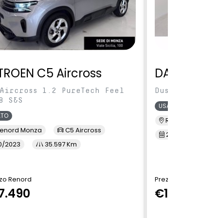
TROEN C5 Aircross
DACIA Dus
Aircross 1.2 PureTech Feel
Duster 1.0 tc
8 S&S
USATO
ATO
Renord S.M. Sic
enord Monza
C5 Aircross
2/2022
3
0/2023
35.597 Km
zo Renord
Prezzo Renord
7.490
€13.900