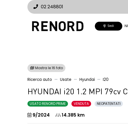
02 248801
N
Sedi
Mostra le 16 foto
Ricerca auto
Usate
Hyundai
I20
HYUNDAI i20 1.2 MPI 79cv 
USATO RENORD PRIME
VENDUTA
NEOPATENTATI
9/2024
14.385 km