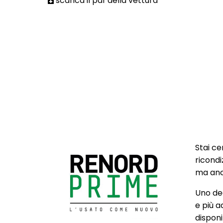
scarica il pdf della vettura
Stai ce
ricondi
ma anch
Uno deg
e più a
disponib