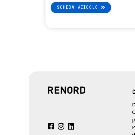
SCHEDA VEICOLO
D
C
p
P
d