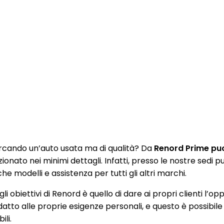
rcando un’auto usata ma di qualità? Da
Renord Prime puoi
zionato nei minimi dettagli. Infatti, presso le nostre sedi
e modelli e assistenza per tutti gli altri marchi.
li obiettivi di Renord è quello di dare ai propri clienti l’op
datto alle proprie esigenze personali, e questo è possibile
ili.