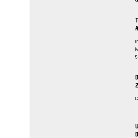
I
M
S
D