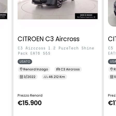
CITROEN C3 Aircross
CI
C3 Aircross 1.2 PureTech Shine
C5 
Pack EAT6 S&S
EAT
USATO
US
Renord Inzago
C3 Aircross
R
3/2022
46.212 Km
1
Prezzo Renord
Prez
€15.900
€1