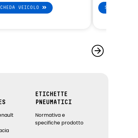
SCHEDA VEICOLO
SCHEDA VEI
ETICHETTE
ES
PNEUMATICI
enault
Normativa e
specifiche prodotto
acia