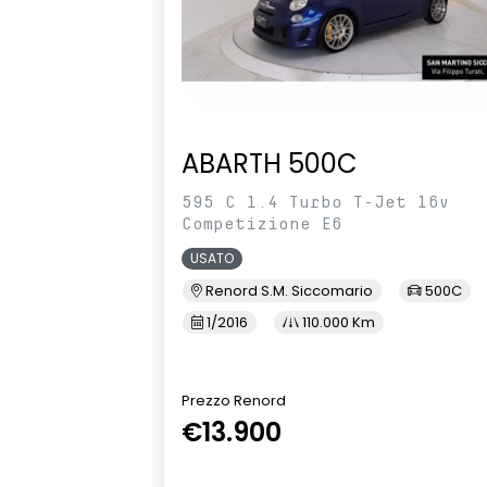
ABARTH 500C
595 C 1.4 Turbo T-Jet 16v
Competizione E6
USATO
Renord S.M. Siccomario
500C
1/2016
110.000 Km
Prezzo Renord
€13.900