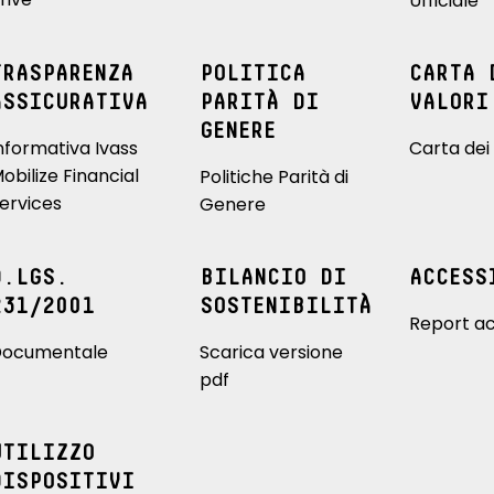
Ufficiale
TRASPARENZA
POLITICA
CARTA 
ASSICURATIVA
PARITÀ DI
VALORI
GENERE
nformativa Ivass
Carta dei 
obilize Financial
Politiche Parità di
ervices
Genere
D.LGS.
BILANCIO DI
ACCESS
231/2001
SOSTENIBILITÀ
Report ac
ocumentale
Scarica versione
pdf
UTILIZZO
DISPOSITIVI