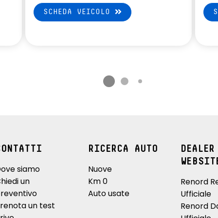
SCHEDA VEICOLO
CONTATTI
RICERCA AUTO
DEALER
WEBSIT
ove siamo
Nuove
hiedi un
Km 0
Renord R
reventivo
Auto usate
Ufficiale
renota un test
Renord D
rive