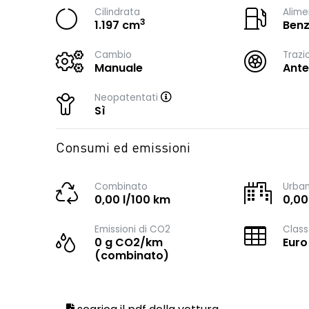
Cilindrata
Alime
3
1.197 cm
Benz
Cambio
Trazi
Manuale
Ante
Neopatentati
Sì
Consumi ed emissioni
Combinato
Urba
0,00 l/100 km
0,00
Emissioni di CO2
Class
0 g CO2/km
Euro
(combinato)