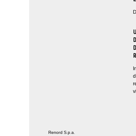
D
I
d
r
v
Renord S.p.a.