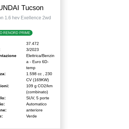
UNDAI Tucson
n 1.6 hev Exellence 2wd
O RENORD PRIME
37.472
:
3/2023
ntazione
Elettrica/Benzin
a - Euro 6D-
temp
za:
1.598 cc , 230
CV (169KW)
ioni:
109 g CO2/km
(combinato)
lo:
SUV, 5 porte
io:
Automatico
one:
anteriore
e:
Verde