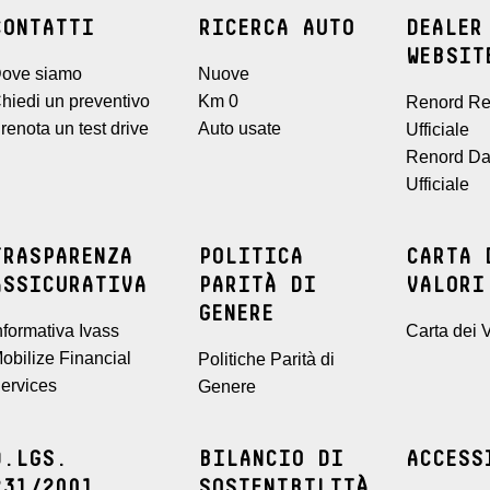
CONTATTI
RICERCA AUTO
DEALER
WEBSIT
ove siamo
Nuove
hiedi un preventivo
Km 0
Renord Re
renota un test drive
Auto usate
Ufficiale
Renord Da
Ufficiale
TRASPARENZA
POLITICA
CARTA 
ASSICURATIVA
PARITÀ DI
VALORI
GENERE
nformativa Ivass
Carta dei V
obilize Financial
Politiche Parità di
ervices
Genere
D.LGS.
BILANCIO DI
ACCESS
231/2001
SOSTENIBILITÀ