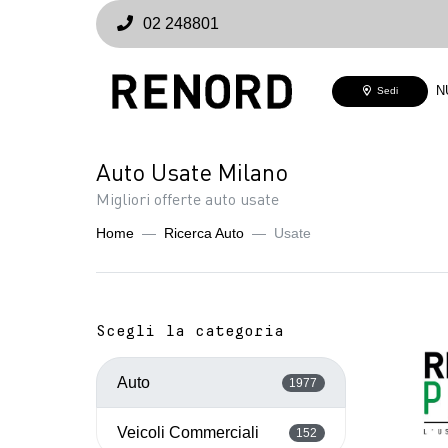
02 248801
N
Sedi
Auto Usate Milano
Migliori offerte auto usate
Home
Ricerca Auto
Usate
Scegli la categoria
Auto
1977
Veicoli Commerciali
152