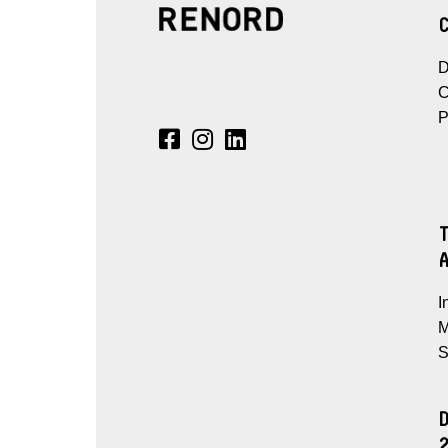
D
C
P
I
M
S