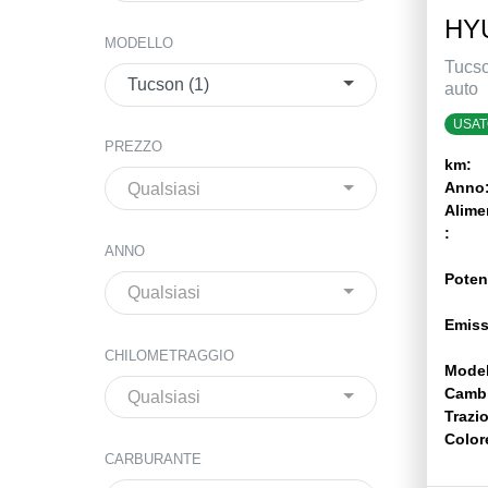
HY
MODELLO
Tucso
Tucson (1)
auto
USAT
PREZZO
km:
Anno
Qualsiasi
Alime
:
ANNO
Poten
Qualsiasi
Emiss
CHILOMETRAGGIO
Model
Camb
Qualsiasi
Trazi
Color
CARBURANTE