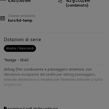
5,40 l/100 km
162 g CO2/km
(combinato)
Classe emissioni
Euro 6d-temp
Dotazioni di serie
Mostra / Nascondi
*Badge - X540
Airbag (Per conducente e passeggero anteriore, con
rilevatore occupante del sedile per airbag passeggero,
laterale anteriore e a tendina per finestrino laterale a tutta
lunghezza)
Airbag a Tendina per l'intera Lunghezza del Finestrino
Laterale
Airbag laterali
scarica il pdf della vettura