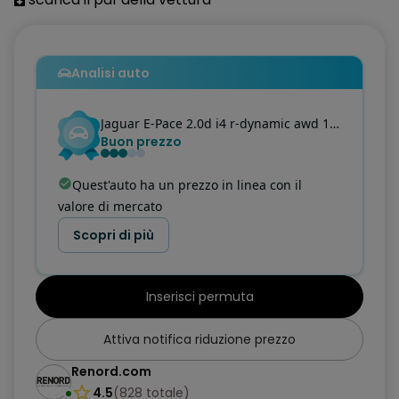
Alette parasole con luce di cortesia
All Surface Progress Control (ASPC)
Analisi auto
Allarme perimetrale
Jaguar
E-Pace
2.0d i4 r-dynamic awd 150cv auto my19
AM/FM Radio
Buon prezzo
Android Auto
Quest'auto ha un prezzo in linea con il
Apertura Portellone Posteriore Elettrica (apertura /chiusura)
valore di mercato
Apple CarPlay®
Scopri di più
Avviso cinture di sicurezza
Inserisci permuta
Badge D150 AWD
Badge SE
Attiva notifica riduzione prezzo
Bocchette Climatizzatore per i Passeggeri Posteriori
Renord.com
4.5
(
828
totale
)