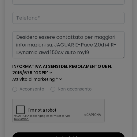
Dispositivo di protezione per errato rifornimento carburante
diesel
Doppio portabicchieri frontale
Doppio scarico posteriore
Dynamic Stability Control (DSC)
Eco HMI con Analisi dei Parametri di Guida
INFORMATIVA AI SENSI DEL REGOLAMENTO UE N.
2016/679 "GDPR"
Fari Automatici
Attività di marketing
*
Fari con Abbaglianti Assistiti
Acconsento
Non acconsento
Fari con caratteristiche luci a LED
Finestrini elettrici con chiusuraapertura one-touch
Frenata di emergenza autonoma
Freno di stazionamento elettrico (EPB)