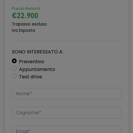
Cerchi in lega da 19" a 10 razze "Style 1039"
Prezzo Renord
Chiusura Automatica delle portiere configurabile
€22.900
Cinghie elasticizzate per vano di carico
Trapasso escluso
Iva Esposta
Climatizzatore a 2 Zone
Computer di bordo
SONO INTERESSATO A:
Console centrale con bracciolo
Preventivo
Appuntamento
Controllo distanza di parcheggio 360°
Test drive
Copertura del vano di carico
Cruise Control - Controllo della velocità di crociera
DAB (Digital Audio Broadcasting)
Differenziale elettronico attivo con Torque Vectoring by
braking
Dispositivo di Ausilio alla Frenata di Emergenza (EBA)