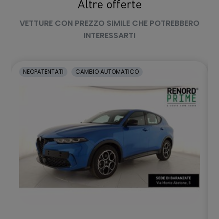
Altre offerte
Poggiatesta centrale posteriore
VETTURE CON PREZZO SIMILE CHE POTREBBERO
Poggiatesta posteriori
INTERESSARTI
Presa USB
Prese ausiliari
NEOPATENTATI
CAMBIO AUTOMATICO
Pulsante Start
Quadro strumenti da 5" con quadranti analogici
Rete portaoggetti nel vano di carico
Rilevamento del traffico in retromarcia
Rilevatore temperatura esterna
Ripartitore della forza frenante (EBD)
Rivestimento padiglioneLight Oyster in tessuto Morzine
Sedili anteriori elettrici a 14 regolazioni con memoria