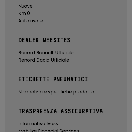
Nuove
TSR - Limitatore di velocità intelligente
Km 0
Vano di Carico - Punti di ancoraggio bagagli
Auto usate
Voice Control
Volante in pelle con comandi multifunzione
DEALER WEBSITES
Renord Renault Ufficiale
Renord Dacia Ufficiale
ETICHETTE PNEUMATICI
Normativa e specifiche prodotto
TRASPARENZA ASSICURATIVA
Informativa Ivass
Mobilize Financial Services