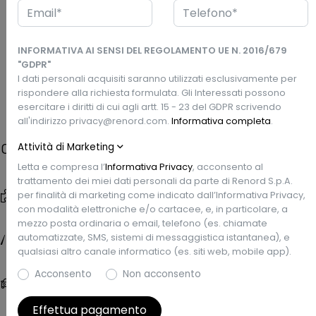
Via Turati, 13 - 27028 San Martino Siccomario, PV
INFORMATIVA AI SENSI DEL REGOLAMENTO UE N. 2016/679
"GDPR"
Prezzo Renord
I dati personali acquisiti saranno utilizzati esclusivamente per
Richiedi un preventivo
€22.900
rispondere alla richiesta formulata. Gli Interessati possono
esercitare i diritti di cui agli artt. 15 - 23 del GDPR scrivendo
all'indirizzo privacy@renord.com.
Informativa completa
.
Attività di Marketing
Caratteristiche
Letta e compresa l’
Informativa Privacy
, acconsento al
trattamento dei miei dati personali da parte di Renord S.p.A.
Tipo di veicolo
Data Imm.
per finalità di marketing come indicato dall’Informativa Privacy,
Usata
7/2021
con modalità elettroniche e/o cartacee, e, in particolare, a
mezzo posta ordinaria o email, telefono (es. chiamate
Chilometri
Garanzia
automatizzate, SMS, sistemi di messaggistica istantanea), e
93.000 km
Renew Gold
qualsiasi altro canale informatico (es. siti web, mobile app).
Acconsento
Non acconsento
Carrozzeria
Colore esterno
SUV, 5 porte, 5 posti
Bianco
Effettua pagamento