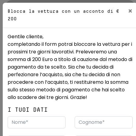
AZIENDA
×
Blocca la vettura con un acconto di €
200
Sedi
Gentile cliente,
completando il form potrai bloccare la vettura per i
Mostra le 14 foto
prossimi tre giorni lavorativi. Preleveremo una
somma di 200 Euro a titolo di cauzione dal metodo di
Ricerca auto
Usate
Jaguar
E-Pace
pagamento da te scelto. Sia che tu decida di
perfezionare l’acquisto, sia che tu decida di non
JAGUAR E-Pace 2.0d i4 R-
procedere con l’acquisto, ti restituiremo la somma
Dynamic awd 150cv auto my19
sullo stesso metodo di pagamento che hai scelto
allo scadere dei tre giorni. Grazie!
USATO RENORD PRIME
CAMBIO AUTOMATICO
I TUOI DATI
7/2021
93.000 km
Desideri vedere questa vettura dal vivo?
Vieni a vederla presso:
Renord S.p.a.