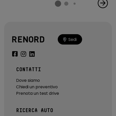
Sospensioni Passive
Specchietti retrovisori ripiegabili elettricamente, auto
oscuranti, riscaldati con memoria e luci di avvicinamento
(lato conducente oscuramento automatico)
Specchietto retrovisore interno fotocromatico
Sedi
Spoiler portellone posteriore
Taratura dello Sterzo in Funzione della Velocità
Telecamera posteriore
CONTATTI
Tergicristalli con sensore pioggia
Dove siamo
Tetto in tinta con la carrozzeria
Chiedi un preventivo
Tetto standard
Prenota un test drive
Touch Pro system
RICERCA AUTO
Touch screen da 10.2"