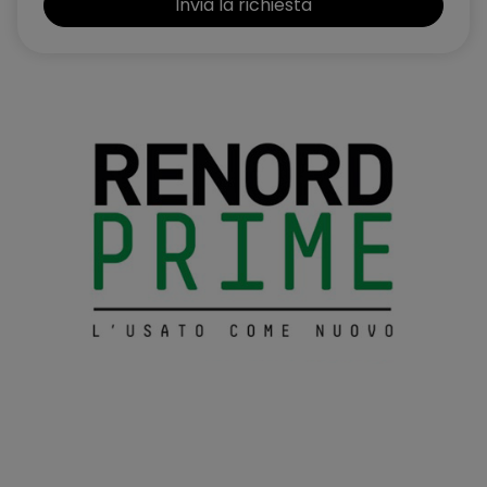
Ganci nel vano di carico
Hill launch assist
Illuminazione console superiore
Illuminazione d'ambiente: faretto anteriore, posteriore e
bagagliaio, luci di cortesia anteriori
In Control Touch Pro - Sistema di navigazione satellitare SSD
InControl Pro Services per il periodo di garanzia e Wi-fi
Hotspot
InControl Remote
Indicatori cambio corsia
JaguarDrive Control
Lane Keep Assist
Logo e Scritta "JAGUAR"