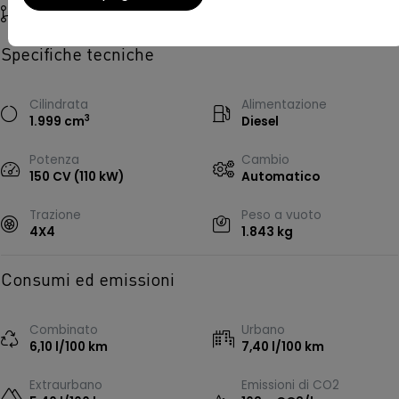
Riferimento
Z84284
Specifiche tecniche
Cilindrata
Alimentazione
3
1.999 cm
Diesel
Potenza
Cambio
150 CV (110 kW)
Automatico
Trazione
Peso a vuoto
4X4
1.843 kg
Consumi ed emissioni
Combinato
Urbano
6,10 l/100 km
7,40 l/100 km
Extraurbano
Emissioni di CO2