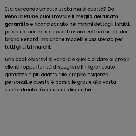
Stai cercando un’auto usata ma di qualità? Da
Low friction launch
Renord Prime puoi trovare il meglio dell’usato
Luce vano di carico
garantito
e ricondizionato nei minimi dettagli. Infatti,
presso le nostre sedi puoi trovare vetture usate dei
Luci fendinebbia posteriori
brand Renord ma anche modelli e assistenza per
Luci interne
tutti gli altri marchi.
Lunotto riscaldato
Uno degli obiettivi di Renord è quello di dare ai propri
clienti l’opportunità di scegliere il miglior usato
Meridian Sound System (380W)
garantito e più adatto alle proprie esigenze
Monitoraggio delle condizioni del guidatore
personali, e questo è possibile grazie alla vasta
scelta di auto d'occasione disponibili.
Parabrezza anteriore
Park assist
Pneumatici estivi
Poggiatesta Anteriori Passivi con Prevenzione del Colpo di
Frusta