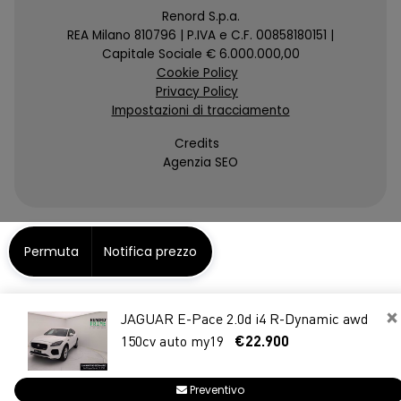
Renord S.p.a.
REA Milano 810796 | P.IVA e C.F. 00858180151 |
Capitale Sociale € 6.000.000,00
Cookie Policy
Privacy Policy
Impostazioni di tracciamento
Credits
Agenzia SEO
Permuta
Notifica prezzo
×
JAGUAR E-Pace 2.0d i4 R-Dynamic awd
150cv auto my19
€22.900
Preventivo