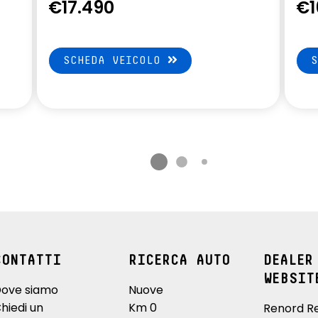
€17.490
€1
SCHEDA VEICOLO
CONTATTI
RICERCA AUTO
DEALER
WEBSIT
ove siamo
Nuove
hiedi un
Km 0
Renord R