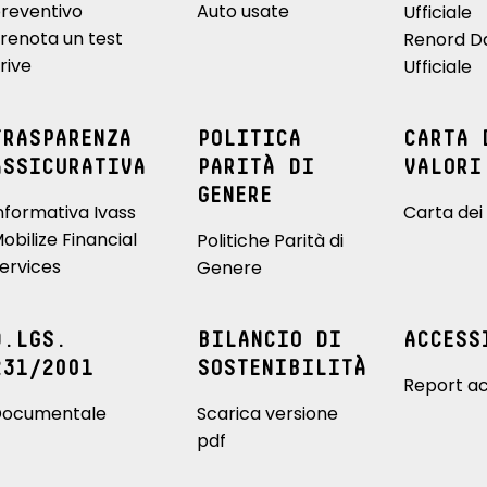
reventivo
Auto usate
Ufficiale
renota un test
Renord D
rive
Ufficiale
TRASPARENZA
POLITICA
CARTA 
ASSICURATIVA
PARITÀ DI
VALORI
GENERE
nformativa Ivass
Carta dei 
obilize Financial
Politiche Parità di
ervices
Genere
D.LGS.
BILANCIO DI
ACCESS
231/2001
SOSTENIBILITÀ
Report ac
ocumentale
Scarica versione
pdf