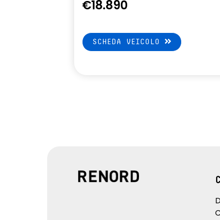
€18.890
di velocità)
SCHEDA VEICOLO
D
C