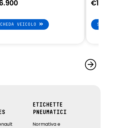
6.900
€19.900
SCHEDA VEICOLO
SCHEDA VEI
ETICHETTE
ES
PNEUMATICI
enault
Normativa e