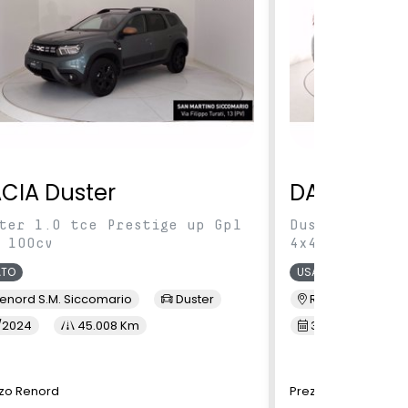
CIA Duster
DACIA Dus
ter 1.0 tce Prestige up Gpl
Duster 1.5 Bl
 100cv
4x4
ATO
USATO
enord S.M. Siccomario
Duster
Renord Inzago
/2024
45.008 Km
3/2023
7
zo Renord
Prezzo Renord