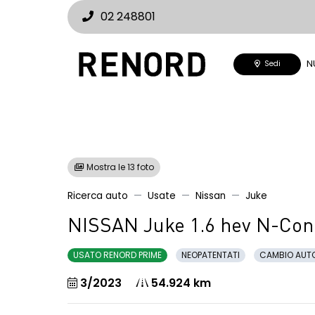
02 248801
N
Sedi
Mostra le 13 foto
Ricerca auto
Usate
Nissan
Juke
NISSAN Juke 1.6 hev N-Con
USATO RENORD PRIME
NEOPATENTATI
CAMBIO AUT
3/2023
54.924 km