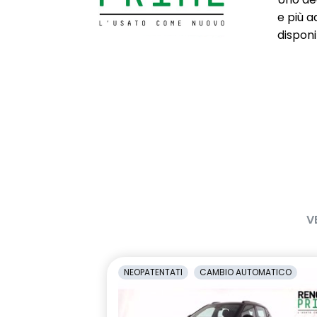
Fari anteriori LED
Fendinebbia a
e più a
disponib
Freno di stazionamento elettrico
Gancio appen
con funzione Auto Hold
porta poster
Hybrid badge
Illuminazione
Intelligent Ride Control
Intelligent T
Luci "Follow me home"
Luci automat
Luci Posteriori LED
Maniglie in t
Poggia ginocchia in pelle sintetica
Poggiatesta s
black
V
Radio DAB
Retrocamera
NEOPATENTATI
CAMBIO AUTOMATICO
Sedili posteriori abbattibili 60/40
Sedili sporti
Sensore Temperatura Esterna
Sensori di pa