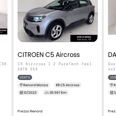
vviso e intervento
Sistema di frenata d'emergenza
sia involontario
intelligente con riconoscimento
pedoni e ciclisti
ilevamento
Specchietti regolabili
stradale
elettricamente con indicatori di
direzione integrati
retrovisore
Spie di avvertimento cinture di
CITROEN C5 Aircross
DA
automaticamente con
sicurezza non allacciate (anteriori
iabbagliamento
e posteriori)
CS6
C5 Aircross 1.2 PureTech Feel
Dus
ystem
Touchscreen da 8" con Apple
EAT8 S&S
4x2
CarPlay e Android Auto e
USATO
US
comandi vocali
Renord Monza
C5 Aircross
R
i anteriori e posterori
Vetri posteriori oscurati (privacy)
10/2023
35.597 Km
1
e-touch lato
ifunzione (Audio +
Volante regolabile in altezza e
Prezzo Renord
Prez
Control + Limitatore
profondità