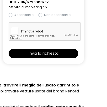
UE N. 2016/679 "GDPR"
Attività di marketing
*
Acconsento
Non acconsento
 trovare il meglio dell’usato garantito
e
 puoi trovare vetture usate dei brand Renord
portunità di scegliere il miglior usato garantito