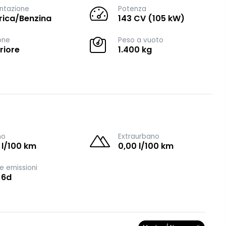
ntazione
Potenza
trica/Benzina
143 CV (105 kW)
one
Peso a vuoto
riore
1.400 kg
no
Extraurbano
 l/100 km
0,00 l/100 km
e emissioni
 6d