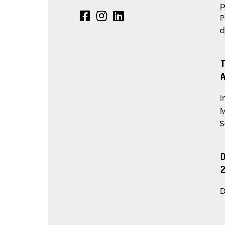
p
P
d
I
M
S
D