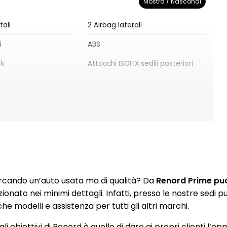
Mostra / Nascondi
tali
2 Airbag laterali
i
ABS
rk
Attacchi ISOFIX sedili posteriori
USB + AUX + 12V
Bracciolo centrale anteriore con
portaoggetti
a da 17" Blade
Climatizzatore automatico
tomatico fari
Controllo Di Trazione
rcando un’auto usata ma di qualità? Da
Renord Prime puoi
lità di guida)
Display di assistenza avanzata
zionato nei minimi dettagli. Infatti, presso le nostre sedi
alla guida TFT da 7"
e modelli e assistenza per tutti gli altri marchi.
EBD
li obiettivi di Renord è quello di dare ai propri clienti l’op