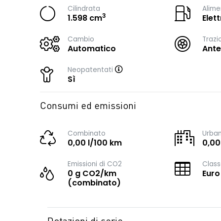
Cilindrata
Alime
3
1.598 cm
Elet
Cambio
Trazi
Automatico
Ante
Neopatentati
Sì
Consumi ed emissioni
Combinato
Urba
0,00 l/100 km
0,00
Emissioni di CO2
Class
0 g CO2/km
Euro
(combinato)