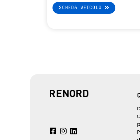
SCHEDA VEICOLO
D
C
p
P
d