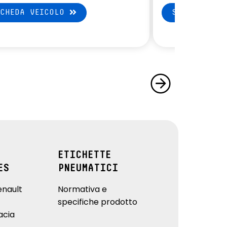
SCHEDA VEICOLO
SCHEDA VEI
ETICHETTE
ES
PNEUMATICI
enault
Normativa e
specifiche prodotto
acia