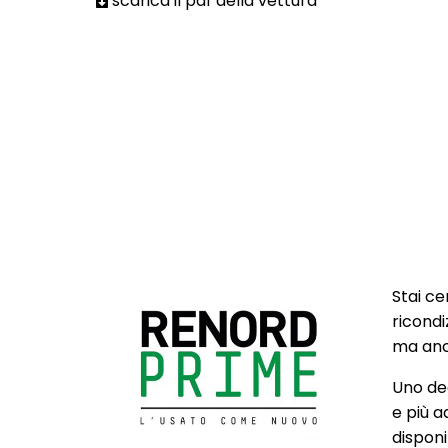
scarica il pdf della vettura
Stai ce
ricondi
ma anch
Uno deg
e più a
disponib