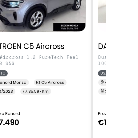
TROEN C5 Aircross
DACIA Dus
Aircross 1.2 PureTech Feel
Duster 1.0 tc
8 S&S
100cv
ATO
USATO
enord Monza
C5 Aircross
Renord Baranza
0/2023
35.597 Km
3/2023
6
zo Renord
Prezzo Renord
7.490
€14.490