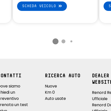
SCHEDA VEICOLO
CONTATTI
RICERCA AUTO
DEALER
WEBSIT
ove siamo
Nuove
hiedi un
Km 0
Renord R
reventivo
Auto usate
Ufficiale
renota un test
Renord D
rive