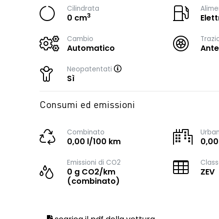
Cilindrata
Alime
3
0 cm
Elett
Cambio
Trazi
Automatico
Ante
Neopatentati
Sì
Consumi ed emissioni
Combinato
Urba
0,00 l/100 km
0,00
Emissioni di CO2
Class
0 g CO2/km
ZEV
(combinato)