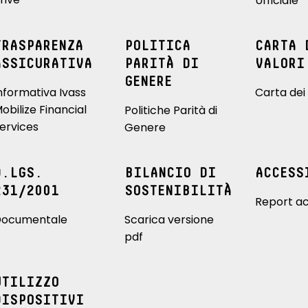
Ufficiale
TRASPARENZA
POLITICA
CARTA 
ASSICURATIVA
PARITÀ DI
VALORI
GENERE
nformativa Ivass
Carta dei 
obilize Financial
Politiche Parità di
ervices
Genere
D.LGS.
BILANCIO DI
ACCESS
231/2001
SOSTENIBILITÀ
Report ac
ocumentale
Scarica versione
pdf
UTILIZZO
DISPOSITIVI