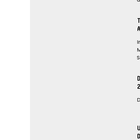
I
M
S
D