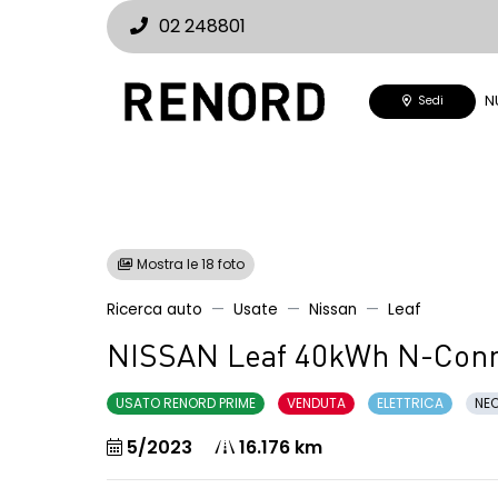
02 248801
N
Sedi
Mostra le 18 foto
Ricerca auto
Usate
Nissan
Leaf
NISSAN Leaf 40kWh N-Conn
USATO RENORD PRIME
VENDUTA
ELETTRICA
NEO
5/2023
16.176 km