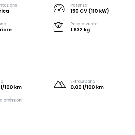
ntazione
Potenza
rica
150 CV (110 kW)
one
Peso a vuoto
riore
1.632 kg
no
Extraurbano
 l/100 km
0,00 l/100 km
e emissioni