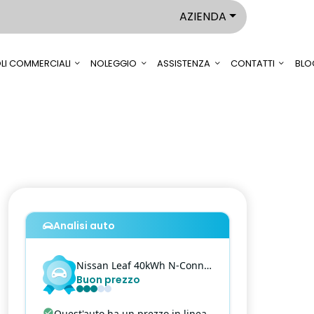
AZIENDA
LI COMMERCIALI
NOLEGGIO
ASSISTENZA
CONTATTI
BLO
Analisi auto
Nissan
Leaf
40kWh N-Connecta CVT
Buon prezzo
Quest'auto ha un prezzo in linea