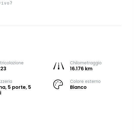
vivo?
ricolazione
Chilometraggio
023
16.176 km
zzeria
Colore esterno
na, 5 porte, 5
Bianco
i