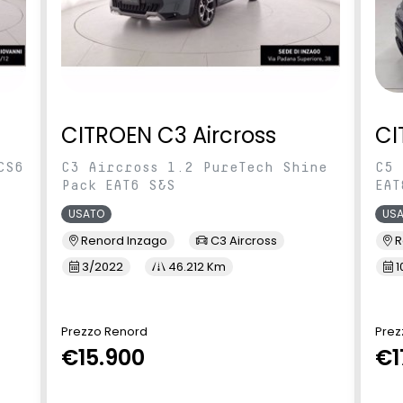
CITROEN C3 Aircross
CI
CS6
C3 Aircross 1.2 PureTech Shine
C5 
Pack EAT6 S&S
EAT
USATO
US
Renord Inzago
C3 Aircross
R
3/2022
46.212 Km
1
Prezzo Renord
Prez
€15.900
€1