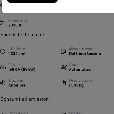
Crossover, 5 porte, 5
Ceramic Grey
posti
Riferimento
232631
Specifiche tecniche
Cilindrata
Alimentazione
3
1.332 cm
Elettrica/Benzina
Potenza
Cambio
158 CV (116 kW)
Automatico
Trazione
Peso a vuoto
Anteriore
1.543 kg
Consumi ed emissioni
Combinato
Urbano