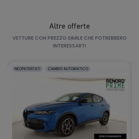
Sedile Passeggero Ant. scorrevole + reclinabile
manualmente
SEDILI POSTERIORI FRAZIONABILI 60/40
Altre offerte
Sensori di parcheggio anteriori
VETTURE CON PREZZO SIMILE CHE POTREBBERO
Sensori Di Parcheggio Posteriori
INTERESSARTI
Sistema di Monitoraggio Pressione Pneumatici (Tire Pressure
Monitoring System)
NEOPATENTATI
CAMBIO AUTOMATICO
Specchietti ripiegabili elettricamente
Supporto Lombare sedile guida
Tergicristalli automatico (Sensore Pioggia)
Traffic Sign Recognition
Vani portaoggetti portiere Ant. & Post.
Vano porta occhiali da sole