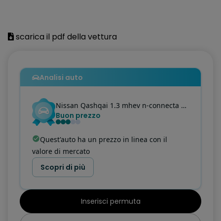
4 Altoparlanti
4 Maniglie ripiegabili
scarica il pdf della vettura
Alette parasole con specchietto di cortesia (guidatore e
passeggero)
Analisi auto
Alzacristalli elettrici 1 touch
Antenna Shark
Nissan
Qashqai
1.3 mhev n-connecta 2wd 158cv xtronic
Buon prezzo
Antifurto Perimetrale
Around View Monitor con rilevamento oggetti in movimento
Quest'auto ha un prezzo in linea con il
valore di mercato
Bagagliaio modulare
Scopri di più
Blind Spot Intervention
Blind Spot Warning
Inserisci permuta
Bluetooth (telefono e audio)