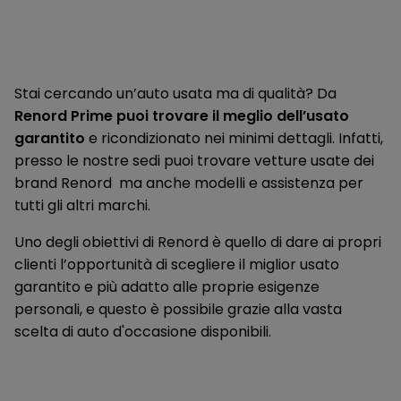
Presa USB Ant.
Prese 12V (Abitacolo e Vano Bagagli)
Quadro strumenti Full TFT da 12,3"
Stai cercando un’auto usata ma di qualità? Da
Radio DAB
Renord Prime puoi trovare il meglio dell’usato
garantito
e ricondizionato nei minimi dettagli. Infatti,
Rear Automatic Braking
presso le nostre sedi puoi trovare vetture usate dei
Rear Cross Traffic Alert
brand Renord ma anche modelli e assistenza per
tutti gli altri marchi.
Retrocamera posteriore
Uno degli obiettivi di Renord è quello di dare ai propri
Retrovisore interno auto-oscurante
clienti l’opportunità di scegliere il miglior usato
Retrovisori esterni regolabili elettricamente e riscaldabili
garantito e più adatto alle proprie esigenze
personali, e questo è possibile grazie alla vasta
Rivestimento Sedili In Tessuto
scelta di auto d'occasione disponibili.
Sedile Guida scorrevole, reclinabile, regolabile in altezza
manualmente