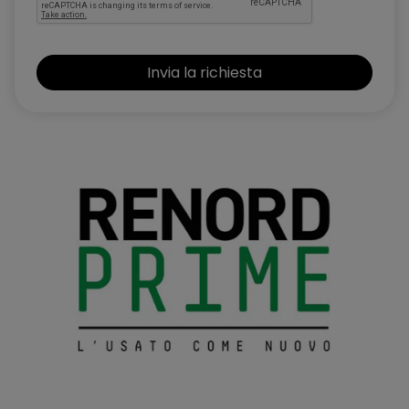
Lane Departure Prevention
Lane Departure Warning
Lane side support
Luci diurne Led
Luci posteriori LED (frenata e luci posizione)
Navigatore satellitare NissanConnect con schermo da 12,3"
mappe TomTom, Premium Live Traffic, Aggiornamenti Over
The Air e NissanConnect Services
Paraurti posteriori con inserti grafite
Poggia ginocchio Soft touch
Porta bicchieri
Porte USB posteriori