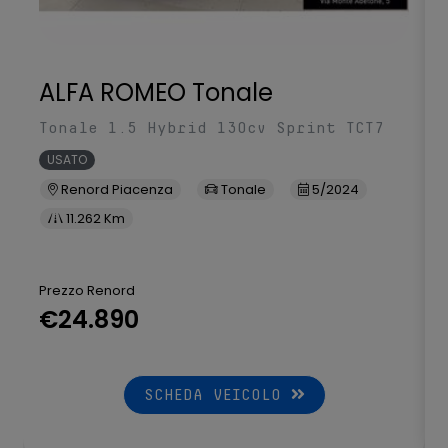
Vehicle dynamic control
Vetri posteriori privacy
ALFA ROMEO Tonale
Volante con comandi multifunzione
Volante e pomello cambio in pelle soft touch
Tonale 1.5 Hybrid 130cv Sprint TCT7
USATO
Volante regolabile in altezza e profondità
Renord Piacenza
Tonale
5/2024
11.262 Km
Prezzo Renord
€24.890
SCHEDA VEICOLO