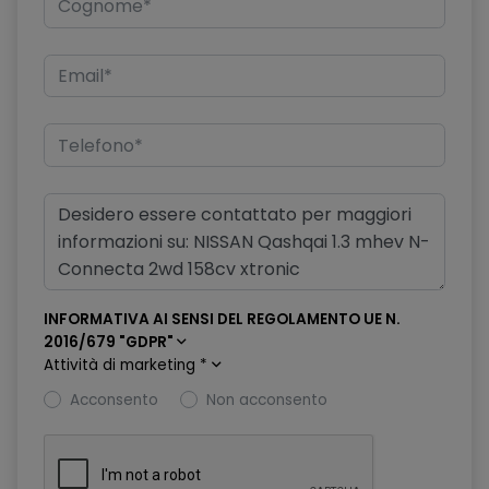
Fissaggi Isofix (Sedili posteriori)
Freno di stazionamento elettronico
Hill start assist & auto hold
Illuminazione ambientale console centrale
Illuminazione bagagliaio
Integrazione Smartphone e compatibilità Apple CarPlay e
Android Auto
Intelligent Cruise Control
INFORMATIVA AI SENSI DEL REGOLAMENTO UE N.
Intelligent Forward Collision Warning
2016/679 "GDPR"
Attività di marketing
*
Intelligent Front Emergency Braking with Pedestrian, Cyclist &
Acconsento
Non acconsento
Junction assist
Intelligent Key (Apertura porte e Avviamento motore)
Interruttore avviamento motore