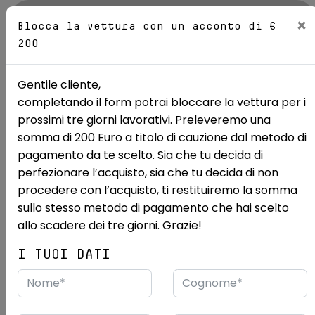
AZIENDA
×
Blocca la vettura con un acconto di €
200
Sedi
Gentile cliente,
completando il form potrai bloccare la vettura per i
Mostra le 17 foto
prossimi tre giorni lavorativi. Preleveremo una
somma di 200 Euro a titolo di cauzione dal metodo di
Ricerca auto
Usate
Nissan
Qashqai
pagamento da te scelto. Sia che tu decida di
perfezionare l’acquisto, sia che tu decida di non
NISSAN Qashqai 1.3 mhev N-
procedere con l’acquisto, ti restituiremo la somma
Connecta 2wd 158cv xtronic
sullo stesso metodo di pagamento che hai scelto
allo scadere dei tre giorni. Grazie!
USATO RENORD PRIME
CAMBIO AUTOMATICO
I TUOI DATI
9/2023
43.016 km
Desideri vedere questa vettura dal vivo?
Vieni a vederla presso:
Renord S.p.a.