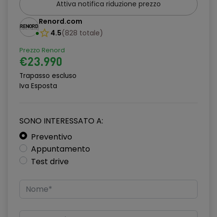
Attiva notifica riduzione prezzo
Bracciolo posteriore con portabicchieri
Renord.com
Cassetto Portaoggetti con luce di cortesia
4.5
(
828
totale
)
Cerchi in lega da 18" Diamond
Prezzo Renord
€23.990
Cinture di Sicurezza con pretensionatori Anteriori e Posteriori
Trapasso escluso
Climatizzatore dual zone
Iva Esposta
Comandi cambio al volante
David Boitel
SONO INTERESSATO A:
Preventivo
Drive modes (Selettore modalità di guida)
Appuntamento
Driver Attention Alert
Test drive
E-Call Emergency Call
Fari Automatici Intelligenti (Sensore Crepuscolare)
Fari LED (Anabbaglianti/Abbaglianti)