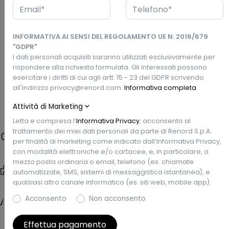
Via Selvanesco, 79 ang. Via dei Missaglia - 20142 Milano, MI
INFORMATIVA AI SENSI DEL REGOLAMENTO UE N. 2016/679
360°
Esterni
"GDPR"
I dati personali acquisiti saranno utilizzati esclusivamente per
rispondere alla richiesta formulata. Gli Interessati possono
esercitare i diritti di cui agli artt. 15 - 23 del GDPR scrivendo
Prezzo Renord
Richiedi un preventivo
all'indirizzo privacy@renord.com.
Informativa completa
.
€23.990
Attività di Marketing
Letta e compresa l’
Informativa Privacy
, acconsento al
trattamento dei miei dati personali da parte di Renord S.p.A.
Caratteristiche
per finalità di marketing come indicato dall’Informativa Privacy,
con modalità elettroniche e/o cartacee, e, in particolare, a
mezzo posta ordinaria o email, telefono (es. chiamate
Tipo di veicolo
Data Imm.
automatizzate, SMS, sistemi di messaggistica istantanea), e
Usata
9/2023
qualsiasi altro canale informatico (es. siti web, mobile app).
Chilometri
Garanzia
Acconsento
Non acconsento
43.016 km
Renew Gold
Effettua pagamento
Carrozzeria
Colore esterno