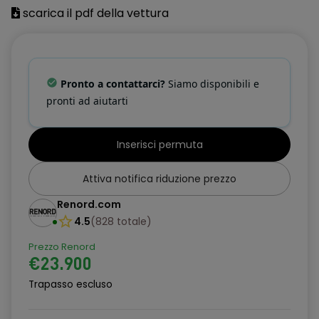
4 Maniglie ripiegabili
scarica il pdf della vettura
Alette parasole con specchietto di cortesia (guidatore e
passeggero)
Alzacristalli elettrici 1 touch
Pronto a contattarci?
Siamo disponibili e
pronti ad aiutarti
Antenna Shark
Antifurto Perimetrale
Inserisci permuta
Around View Monitor con rilevamento oggetti in movimento
Attiva notifica riduzione prezzo
Bagagliaio modulare
Renord.com
Blind Spot Intervention
4.5
(
828
totale
)
Blind Spot Warning
Prezzo Renord
€23.900
Bluetooth (telefono e audio)
Trapasso escluso
Bracciolo posteriore con portabicchieri
Cassetto Portaoggetti con luce di cortesia