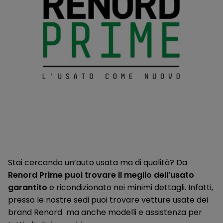
Lane Departure Warning
Lane side support
Luci diurne Led
Luci posteriori LED (frenata e luci posizione)
Navigatore satellitare NissanConnect con schermo da 12,3"
mappe TomTom, Premium Live Traffic, Aggiornamenti Over
The Air e NissanConnect Services
Paraurti posteriori con inserti grafite
Poggia ginocchio Soft touch
Stai cercando un’auto usata ma di qualità? Da
Porta bicchieri
Renord Prime puoi trovare il meglio dell’usato
Porte USB posteriori
garantito
e ricondizionato nei minimi dettagli. Infatti,
presso le nostre sedi puoi trovare vetture usate dei
Presa USB Ant.
brand Renord ma anche modelli e assistenza per
Prese 12V (Abitacolo e Vano Bagagli)