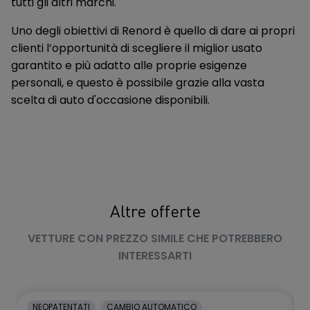
tutti gli altri marchi.
Quadro strumenti Full TFT da 12,3"
Uno degli obiettivi di Renord è quello di dare ai propri
clienti l’opportunità di scegliere il miglior usato
Radio DAB
garantito e più adatto alle proprie esigenze
Rear Automatic Braking
personali, e questo è possibile grazie alla vasta
scelta di auto d'occasione disponibili.
Rear Cross Traffic Alert
Retrocamera posteriore
Retrovisore interno auto-oscurante
Retrovisori esterni regolabili elettricamente e riscaldabili
Rivestimento Sedili In Tessuto
Altre offerte
Sedile Guida scorrevole, reclinabile, regolabile in altezza
VETTURE CON PREZZO SIMILE CHE POTREBBERO
manualmente
INTERESSARTI
Sedile Passeggero Ant. scorrevole + reclinabile
manualmente
NEOPATENTATI
CAMBIO AUTOMATICO