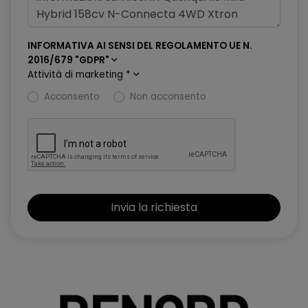
Freno di stazionamento elettronico
Hill start assist & auto hold
INFORMATIVA AI SENSI DEL REGOLAMENTO UE N.
Illuminazione ambientale console centrale
2016/679 "GDPR"
Attività di marketing
*
Illuminazione bagagliaio
Acconsento
Non acconsento
Integrazione Smartphone e compatibilità Apple CarPlay e
Android Auto
Intelligent Cruise Control
Intelligent Forward Collision Warning
Intelligent Front Emergency Braking with Pedestrian, Cyclist &
Junction assist
Intelligent Key (Apertura porte e Avviamento motore)
Interruttore avviamento motore
Lane Departure Prevention