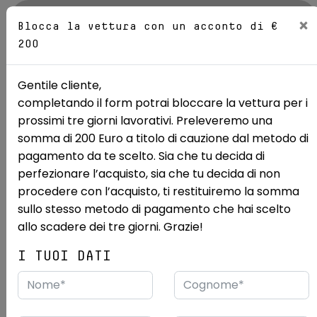
AZIENDA
×
Blocca la vettura con un acconto di €
200
Sedi
Gentile cliente,
completando il form potrai bloccare la vettura per i
Mostra le 14 foto
prossimi tre giorni lavorativi. Preleveremo una
somma di 200 Euro a titolo di cauzione dal metodo di
Ricerca auto
Usate
Nissan
Qashqai
pagamento da te scelto. Sia che tu decida di
perfezionare l’acquisto, sia che tu decida di non
NISSAN Qashqai 1.3 Mild Hybrid
procedere con l’acquisto, ti restituiremo la somma
158cv N-Connecta 4WD Xtron
sullo stesso metodo di pagamento che hai scelto
allo scadere dei tre giorni. Grazie!
USATO RENORD PRIME
CAMBIO AUTOMATICO
I TUOI DATI
4/2023
63.500 km
Desideri vedere questa vettura dal vivo?
Vieni a vederla presso:
Renord S.p.a.