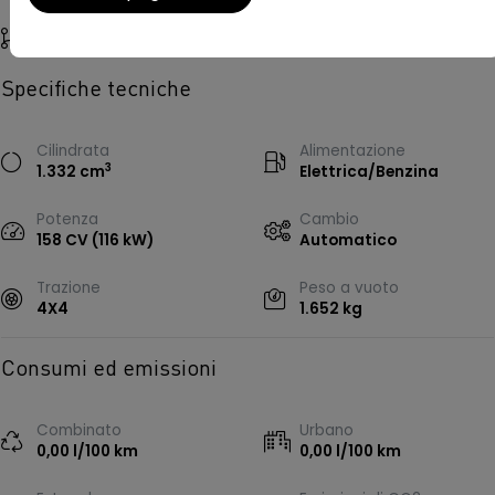
Riferimento
243350
Specifiche tecniche
Cilindrata
Alimentazione
3
1.332 cm
Elettrica/Benzina
Potenza
Cambio
158 CV (116 kW)
Automatico
Trazione
Peso a vuoto
4X4
1.652 kg
Consumi ed emissioni
Combinato
Urbano
0,00 l/100 km
0,00 l/100 km