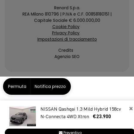
Renord S.p.a.
REA Milano 810796 | P.IVA e C.F. 00858180151 |
Capitale Sociale € 6.000.000,00
Cookie Policy
Privacy Policy
Impostazioni di tracciamento
Credits
Agenzia SEO
Permuta
Notifica prezzo
×
NISSAN Qashqai 1.3 Mild Hybrid 158cv
N-Connecta 4WD Xtron
€23.900
Preventivo