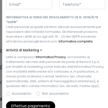
Via Turati, 13 - 27028 San Martino Siccomario, PV
INFORMATIVA AI SENSI DEL REGOLAMENTO UE N. 2016/679
"GDPR"
Prezzo Renord
I dati personali acquisiti saranno utilizzati esclusivamente per
Richiedi un preventivo
€23.900
rispondere alla richiesta formulata. Gli Interessati possono
esercitare i diritti di cui agli artt. 15 - 23 del GDPR scrivendo
all'indirizzo privacy@renord.com.
Informativa completa
.
Attività di Marketing
Caratteristiche
Letta e compresa l’
Informativa Privacy
, acconsento al
trattamento dei miei dati personali da parte di Renord S.p.A.
Tipo di veicolo
Data Imm.
per finalità di marketing come indicato dall’Informativa Privacy,
Usata
4/2023
con modalità elettroniche e/o cartacee, e, in particolare, a
mezzo posta ordinaria o email, telefono (es. chiamate
Chilometri
Garanzia
automatizzate, SMS, sistemi di messaggistica istantanea), e
63.500 km
Renew Gold
qualsiasi altro canale informatico (es. siti web, mobile app).
Acconsento
Non acconsento
Carrozzeria
Colore esterno
Crossover, 5 porte, 5
Grigio
posti
Effettua pagamento