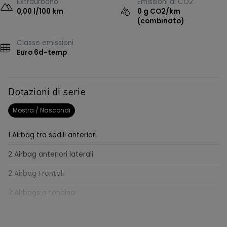
Extraurbano
Emissioni di CO2
0,00 l/100 km
0 g CO2/km
(combinato)
Classe emissioni
Euro 6d-temp
Dotazioni di serie
Mostra / Nascondi
1 Airbag tra sedili anteriori
2 Airbag anteriori laterali
2 Airbag Frontali
2 Airbags a tendina
4 Altoparlanti