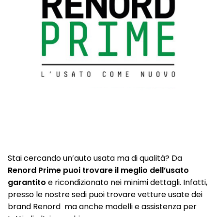
Lane Departure Warning
Lane side support
Luci diurne Led
Luci posteriori LED (frenata e luci posizione)
Navigatore satellitare NissanConnect con schermo da 12,3"
mappe TomTom, Premium Live Traffic, Aggiornamenti Over
The Air e NissanConnect Services
Paraurti posteriori con inserti grafite
Poggia ginocchio Soft touch
Stai cercando un’auto usata ma di qualità? Da
Porta bicchieri
Renord Prime puoi trovare il meglio dell’usato
Porte USB posteriori
garantito
e ricondizionato nei minimi dettagli. Infatti,
presso le nostre sedi puoi trovare vetture usate dei
Presa USB Ant.
brand Renord ma anche modelli e assistenza per
Prese 12V (Abitacolo e Vano Bagagli)