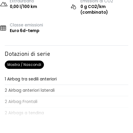
Extraurbano
Emissioni di CO2
0,00 l/100 km
0 g CO2/km
(combinato)
Classe emissioni
Euro 6d-temp
Dotazioni di serie
Mostra / Nascondi
1 Airbag tra sedili anteriori
2 Airbag anteriori laterali
2 Airbag Frontali
2 Airbags a tendina
4 Altoparlanti