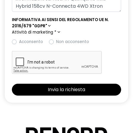
Freno di stazionamento elettronico
Hill start assist & auto hold
INFORMATIVA AI SENSI DEL REGOLAMENTO UE N.
Illuminazione ambientale console centrale
2016/679 "GDPR"
Attività di marketing
*
Illuminazione bagagliaio
Acconsento
Non acconsento
Integrazione Smartphone e compatibilità Apple CarPlay e
Android Auto
Intelligent Cruise Control
Intelligent Forward Collision Warning
Intelligent Front Emergency Braking with Pedestrian, Cyclist &
Junction assist
Intelligent Key (Apertura porte e Avviamento motore)
Interruttore avviamento motore
Lane Departure Prevention