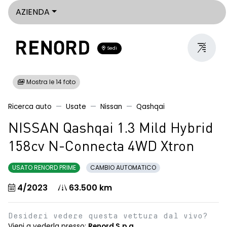
AZIENDA
Sedi
Mostra le 14 foto
Ricerca auto
Usate
Nissan
Qashqai
NISSAN Qashqai 1.3 Mild Hybrid
158cv N-Connecta 4WD Xtron
USATO RENORD PRIME
CAMBIO AUTOMATICO
4/2023
63.500 km
Desideri vedere questa vettura dal vivo?
Vieni a vederla presso:
Renord S.p.a.