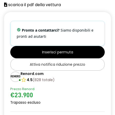
4 Maniglie ripiegabili
scarica il pdf della vettura
Alette parasole con specchietto di cortesia (guidatore e
passeggero)
Alzacristalli elettrici 1 touch
Pronto a contattarci?
Siamo disponibili e
pronti ad aiutarti
Antenna Shark
Antifurto Perimetrale
Inserisci permuta
Around View Monitor con rilevamento oggetti in movimento
Attiva notifica riduzione prezzo
Bagagliaio modulare
Renord.com
Blind Spot Intervention
4.5
(
828
totale
)
Blind Spot Warning
Prezzo Renord
€23.900
Bluetooth (telefono e audio)
Trapasso escluso
Bracciolo posteriore con portabicchieri
Cassetto Portaoggetti con luce di cortesia