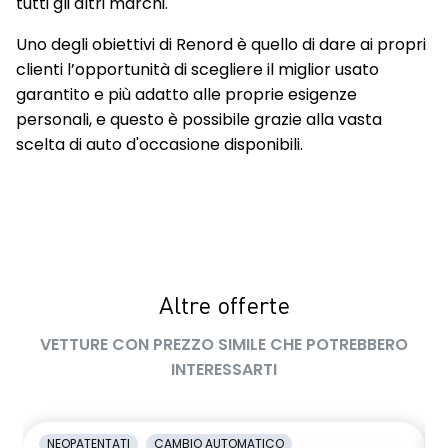
tutti gli altri marchi.
Quadro strumenti Full TFT da 12,3"
Uno degli obiettivi di Renord è quello di dare ai propri
clienti l’opportunità di scegliere il miglior usato
Radio DAB
garantito e più adatto alle proprie esigenze
Rear Automatic Braking
personali, e questo è possibile grazie alla vasta
scelta di auto d'occasione disponibili.
Rear Cross Traffic Alert
Retrocamera posteriore
Retrovisore interno auto-oscurante
Retrovisori esterni regolabili elettricamente e riscaldabili
Rivestimento Sedili In Tessuto
Altre offerte
Sedile Guida scorrevole, reclinabile, regolabile in altezza
VETTURE CON PREZZO SIMILE CHE POTREBBERO
manualmente
INTERESSARTI
Sedile Passeggero Ant. scorrevole + reclinabile
manualmente
NEOPATENTATI
CAMBIO AUTOMATICO