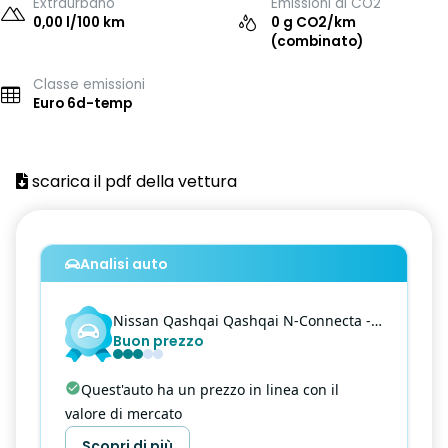
Extraurbano
Emissioni di CO2
0,00 l/100 km
0 g CO2/km
(combinato)
Classe emissioni
Euro 6d-temp
scarica il pdf della vettura
Analisi auto
Nissan
Qashqai
Qashqai N-Connecta - 1.5 e-power N-Connecta 2wd
Buon prezzo
Quest'auto ha un prezzo in linea con il
valore di mercato
Scopri di più