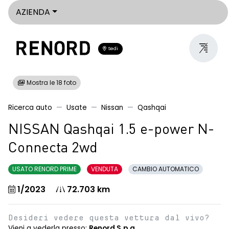
AZIENDA
Sedi
Mostra le 18 foto
Ricerca auto
Usate
Nissan
Qashqai
NISSAN Qashqai 1.5 e-power N-
Connecta 2wd
USATO RENORD PRIME
VENDUTA
CAMBIO AUTOMATICO
1/2023
72.703 km
Desideri vedere questa vettura dal vivo?
Vieni a vederla presso:
Renord S.p.a.