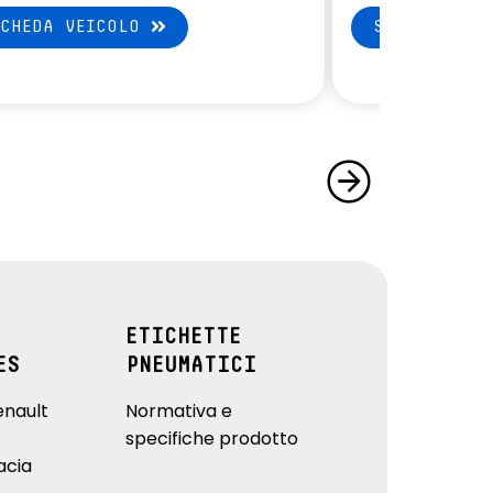
SCHEDA VEICOLO
SCHEDA VEI
ETICHETTE
ES
PNEUMATICI
enault
Normativa e
specifiche prodotto
acia