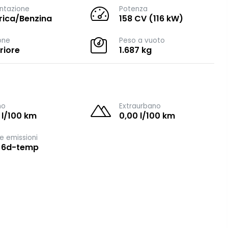
ntazione
Potenza
trica/Benzina
158 CV (116 kW)
one
Peso a vuoto
riore
1.687 kg
no
Extraurbano
 l/100 km
0,00 l/100 km
e emissioni
 6d-temp