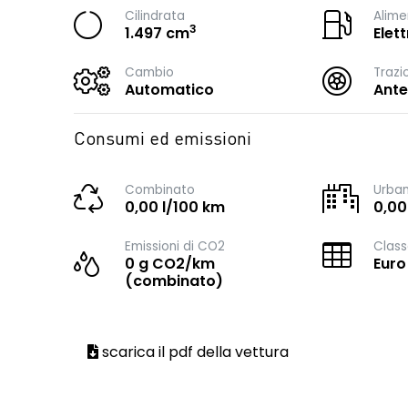
Cilindrata
Alime
3
1.497 cm
Elet
Cambio
Trazi
Automatico
Ante
Consumi ed emissioni
Combinato
Urba
0,00 l/100 km
0,00
Emissioni di CO2
Class
0 g CO2/km
Euro
(combinato)
scarica il pdf della vettura