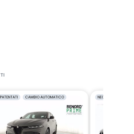
TI
PATENTATI
CAMBIO AUTOMATICO
NEOPATENTATI
C