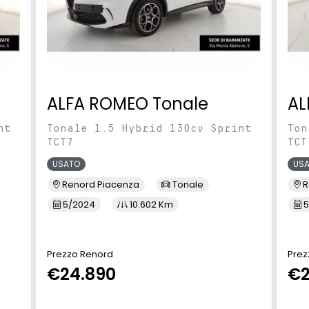
ALFA ROMEO Tonale
AL
nt
Tonale 1.5 Hybrid 130cv Sprint
Ton
TCT7
TCT
USATO
US
Renord Piacenza
Tonale
R
5/2024
10.602 Km
5
Prezzo Renord
Prez
€24.890
€2