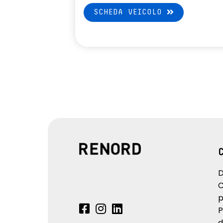
SCHEDA VEICOLO
D
C
p
P
d