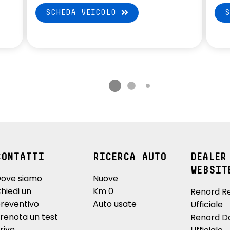
SCHEDA VEICOLO
CONTATTI
RICERCA AUTO
DEALER
WEBSIT
ove siamo
Nuove
hiedi un
Km 0
Renord R
reventivo
Auto usate
Ufficiale
renota un test
Renord D
rive