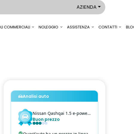
AZIENDA
LI COMMERCIALI
NOLEGGIO
ASSISTENZA
CONTATTI
BLO
Analisi auto
Nissan
Qashqai
1.5 e-power n-connecta 2wd
Buon prezzo
Quest'auto ha un prezzo in linea