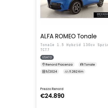
ALFA ROMEO Tonale
Tonale 1.5 Hybrid 130cv Spri
TCT7
USATO
Renord Piacenza
Tonale
5/2024
11.262 Km
Prezzo Renord
€24.890