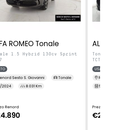
FA ROMEO Tonale
ALFA ROME
ale 1.5 Hybrid 130cv Sprint
Tonale 1.5 Hy
7
TCT7
ATO
USATO
enord Sesto S. Giovanni
Tonale
Renord Baranza
/2024
8.031 Km
5/2024
1
zo Renord
Prezzo Renord
4.890
€24.890