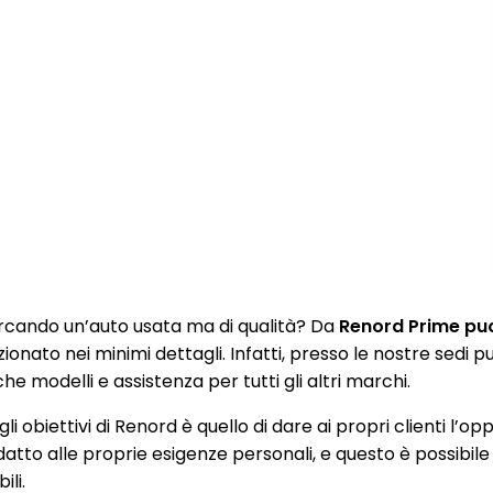
rcando un’auto usata ma di qualità? Da
Renord Prime puoi
zionato nei minimi dettagli. Infatti, presso le nostre sedi
e modelli e assistenza per tutti gli altri marchi.
li obiettivi di Renord è quello di dare ai propri clienti l’op
datto alle proprie esigenze personali, e questo è possibile
ili.