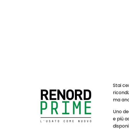
Stai ce
ricondi
ma anch
Uno deg
e più a
disponib