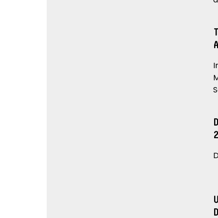
I
M
S
D