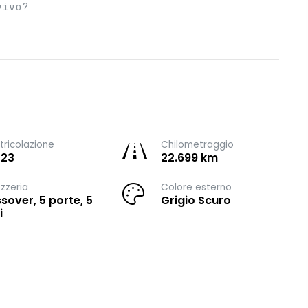
vivo?
ricolazione
Chilometraggio
023
22.699 km
zzeria
Colore esterno
sover, 5 porte, 5
Grigio Scuro
i