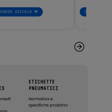
SCHEDA VEICOLO
SCHEDA VEI
ETICHETTE
ES
PNEUMATICI
enault
Normativa e
specifiche prodotto
acia