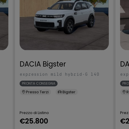
orward Collision
Intelligent Key (Avvio motore +
so collisione
Accesso vettura)
ggio IMS
Lane side support (Intervento
cambio corsia involontario,
DACIA Bigster
DA
Intervento angolo cieco)
expression mild hybrid-G 140
exp
ed
Maniglie esterne porte in tinta
PRONTA CONSEGNA
PR
Presso Terzi
Bigster
R
t Services
Paraurti in tinta anteriori e
Prezzo di Listino
Prezz
posteriori
€25.800
€2
bitacolo e Vano
Presa USB anteriore