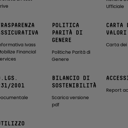
rive
Ufficiale
getti illuminato
VDC (Vehicle Dynamic Control)
 comandi
Volante regolabile in altezza e
TRASPARENZA
POLITICA
CARTA 
e
profondità
ASSICURATIVA
PARITÀ DI
VALORI
GENERE
nformativa Ivass
Carta dei 
obilize Financial
Politiche Parità di
ervices
Genere
D.LGS.
BILANCIO DI
ACCESS
231/2001
SOSTENIBILITÀ
Report ac
ocumentale
Scarica versione
pdf
UTILIZZO