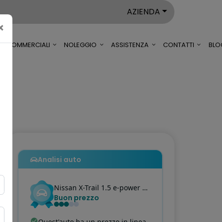
AZIENDA
×
LI COMMERCIALI
NOLEGGIO
ASSISTENZA
CONTATTI
BLO
Analisi auto
Nissan
X-Trail
1.5 e-power n-connecta e-4orce 4wd auto 7p
Buon prezzo
Quest'auto ha un prezzo in linea