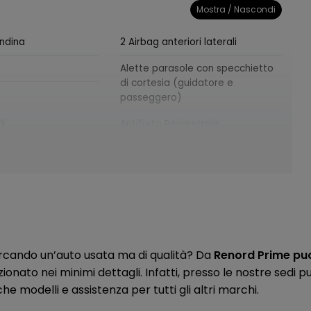
Mostra / Nascondi
endina
2 Airbag anteriori laterali
Alette parasole con specchietto
di cortesia (guidatore e
passeggero)
rk
Antifurto Perimetrale
e di sicurezza non
Badge e-4orce
on rilevamento
ant. & post.)
odulare
Barre longitudinali al tetto
rcando un’auto usata ma di qualità? Da
Renord Prime puoi
teriore
Cassetto Portaoggetti con luce
zionato nei minimi dettagli. Infatti, presso le nostre sedi
di cortesia
e modelli e assistenza per tutti gli altri marchi.
sicurezza per bambini
Cinture di sicurezza anteriori con