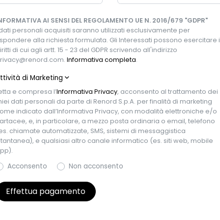
NFORMATIVA AI SENSI DEL REGOLAMENTO UE N. 2016/679 "GDPR"
vivo?
 dati personali acquisiti saranno utilizzati esclusivamente per
ispondere alla richiesta formulata. Gli Interessati possono esercitare i
iritti di cui agli artt. 15 - 23 del GDPR scrivendo all'indirizzo
rivacy@renord.com.
Informativa completa
.
ttività di Marketing
etta e compresa l’
Informativa Privacy
, acconsento al trattamento dei
iei dati personali da parte di Renord S.p.A. per finalità di marketing
ome indicato dall’Informativa Privacy, con modalità elettroniche e/o
artacee, e, in particolare, a mezzo posta ordinaria o email, telefono
es. chiamate automatizzate, SMS, sistemi di messaggistica
stantanea), e qualsiasi altro canale informatico (es. siti web, mobile
ricolazione
Chilometraggio
pp).
022
61.000 km
Acconsento
Non acconsento
zzeria
Colore esterno
 5 porte, 7 posti
Beige
Effettua pagamento