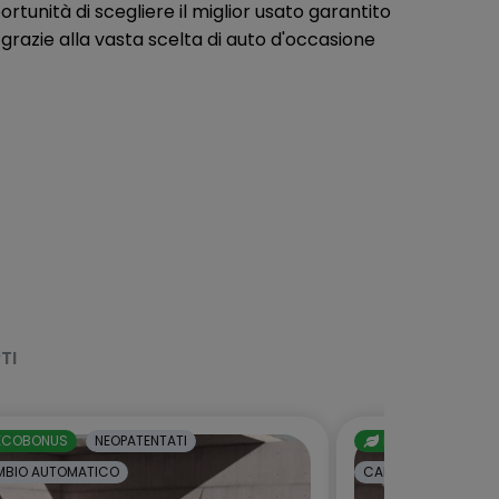
portunità di scegliere il miglior usato garantito
 grazie alla vasta scelta di auto d'occasione
TI
ECOBONUS
NEOPATENTATI
ECOBONUS
NE
BIO AUTOMATICO
CAMBIO AUTOMATI