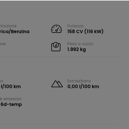
ntazione
Potenza
trica/Benzina
158 CV (116 kW)
one
Peso a vuoto
1.992 kg
no
Extraurbano
 l/100 km
0,00 l/100 km
e emissioni
 6d-temp