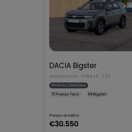
Intelligent emergency braking con
Intelligent F
junction assist & pedestrian
Warning (avvi
cycling recognition (Frenata
anteriore)
automatica d'emergenza con
riconoscimento pedoni/ciclisti e
funzione di assistenza agli
incroci)
Interruttore avviamento motore
Kit di gonfia
DACIA Bigster
expression hybrid 155
Lane side support: Lane
Luci diurne L
Departure & Blind Spot Warning &
PRONTA CONSEGNA
Intervention (Intervento cambio
Presso Terzi
Bigster
corsia involontario, Intervento
angolo cieco)
Navigatore satellitare
NissanConnec
Prezzo di Listino
NissanConnect da 12,3"
€30.550
Porte Usb sedili posteriori
Presa 12V (A