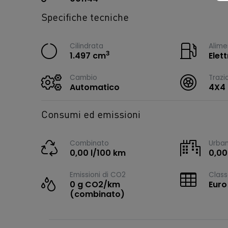
Specifiche tecniche
Cilindrata
Alime
3
1.497 cm
Elet
Cambio
Trazi
Automatico
4X4
Consumi ed emissioni
Combinato
Urba
0,00 l/100 km
0,00
Emissioni di CO2
Class
0 g CO2/km
Euro
(combinato)