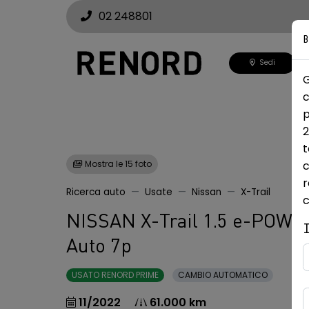
02 248801
N
Sedi
G
c
p
2
t
Mostra le 15 foto
c
r
Ricerca auto
Usate
Nissan
X-Trail
c
NISSAN X-Trail 1.5 e-POW
Auto 7p
USATO RENORD PRIME
CAMBIO AUTOMATICO
11/2022
61.000 km