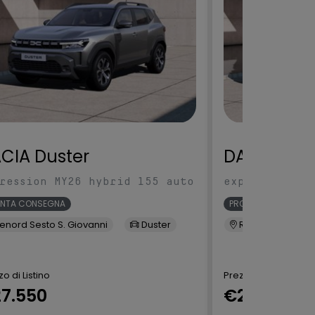
CIA Duster
DACIA Dus
ression MY26 hybrid 155 auto
expression MY
ONTA CONSEGNA
PRONTA CONSEGNA
enord Sesto S. Giovanni
Duster
Renord Sesto S. 
o di Listino
Prezzo di Listino
7.550
€27.550