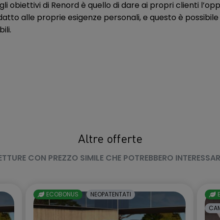
iori)
li obiettivi di Renord è quello di dare ai propri clienti l’op
pretensionatore
datto alle proprie esigenze personali, e questo è possibile
s (Selettore
E-call (Chiamata d'emergenza)
ili.
guida)
Fari Automatici Intelligenti
(Sensore Crepuscolare)
trici posteriori
Fissaggi Isofix (x2) sedili
e-touch con
posteriori
usura a distanza)
riore e-Power
Hill Start Assist & Auto-Hold
(Sistema automatico di
Altre offerte
assistenza alla partenza in salita)
ETTURE CON PREZZO SIMILE CHE POTREBBERO INTERESSAR
 interna
Indicatori di direzione integrati
negli specchi retrovisori esterni
ruise Control
Intelligent Driver Alertness
ECOBONUS
NEOPATENTATI
CAM