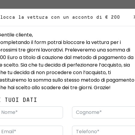
Blocca la vettura con un acconto di € 200
UOVO
USATO
IBRIDE ED ELETTRICHE
PROMOZIONI
VEICO
entile cliente,
ompletando il form potrai bloccare la vettura per i
rossimi tre giorni lavorativi. Preleveremo una somma di
00 Euro a titolo di cauzione dal metodo di pagamento da
e scelto. Sia che tu decida di perfezionare l’acquisto, sia
he tu decida di non procedere con l’acquisto, ti
estituiremo la somma sullo stesso metodo di pagamento
he hai scelto allo scadere dei tre giorni. Grazie!
ER N-Connecta e-4ORCE 4WD
I TUOI DATI