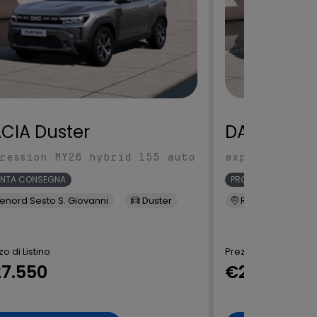
CIA Duster
DACIA Dus
ression MY26 hybrid 155 auto
expression MY
ONTA CONSEGNA
PRONTA CONSEGNA
enord Sesto S. Giovanni
Duster
Renord Sesto S. 
o di Listino
Prezzo di Listino
7.550
€27.550