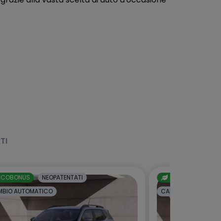
TI
ECOBONUS
NEOPATENTATI
ECOBONUS
NE
BIO AUTOMATICO
CAMBIO AUTOMATI