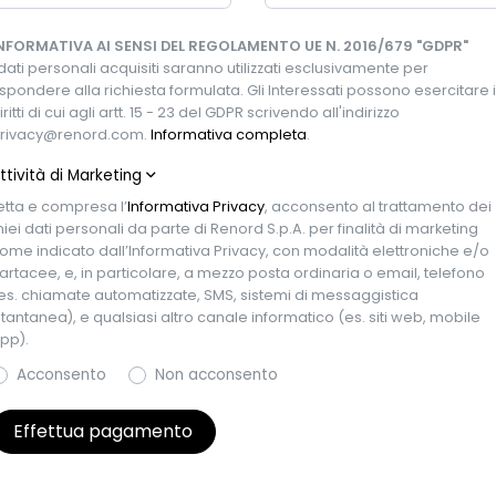
vivo?
NFORMATIVA AI SENSI DEL REGOLAMENTO UE N. 2016/679 "GDPR"
 dati personali acquisiti saranno utilizzati esclusivamente per
ispondere alla richiesta formulata. Gli Interessati possono esercitare i
iritti di cui agli artt. 15 - 23 del GDPR scrivendo all'indirizzo
rivacy@renord.com.
Informativa completa
.
ttività di Marketing
etta e compresa l’
Informativa Privacy
, acconsento al trattamento dei
iei dati personali da parte di Renord S.p.A. per finalità di marketing
ome indicato dall’Informativa Privacy, con modalità elettroniche e/o
artacee, e, in particolare, a mezzo posta ordinaria o email, telefono
ricolazione
Chilometraggio
es. chiamate automatizzate, SMS, sistemi di messaggistica
023
75.877 km
stantanea), e qualsiasi altro canale informatico (es. siti web, mobile
pp).
zzeria
Colore esterno
Acconsento
Non acconsento
 5 porte, 7 posti
Grigio
Effettua pagamento