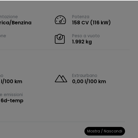
ntazione
Potenza
trica/Benzina
158 CV (116 kW)
one
Peso a vuoto
1.992 kg
no
Extraurbano
 l/100 km
0,00 l/100 km
e emissioni
 6d-temp
Mostra / Nascondi