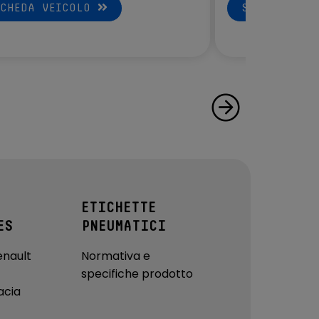
SCHEDA VEICOLO
SCHEDA VEI
ETICHETTE
ES
PNEUMATICI
enault
Normativa e
specifiche prodotto
acia