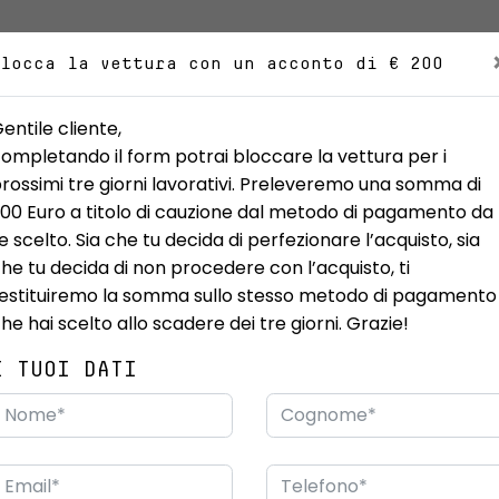
Blocca la vettura con un acconto di € 200
UOVO
USATO
IBRIDE ED ELETTRICHE
PROMOZIONI
VEICO
entile cliente,
ompletando il form potrai bloccare la vettura per i
rossimi tre giorni lavorativi. Preleveremo una somma di
00 Euro a titolo di cauzione dal metodo di pagamento da
e scelto. Sia che tu decida di perfezionare l’acquisto, sia
he tu decida di non procedere con l’acquisto, ti
estituiremo la somma sullo stesso metodo di pagamento
he hai scelto allo scadere dei tre giorni. Grazie!
R Tekna e-4ORCE 4WD Auto 7p.ti
I TUOI DATI