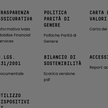
labile
te
TRASPARENZA
POLITICA
CARTA 
ida e-Power (e-
Sensori di parcheggio anteriori
ASSICURATIVA
PARITÀ DI
VALORI
GENERE
nformativa Ivass
Carta dei 
onitoraggio della
Specchietti retrovisori elettrici
obilize Financial
gli pneumatici
ripiegabili, regolabili e riscaldabili
Politiche Parità di
con indicatore di direzione a led
ervices
Genere
Recognition
Vani portaoggetti portiere
 Segnaletica
D.LGS.
BILANCIO DI
ACCESS
231/2001
SOSTENIBILITÀ
Report ac
getti illuminato
VDC (Vehicle Dynamic Control)
ocumentale
Scarica versione
 comandi
Volante regolabile in altezza e
pdf
e
profondità
UTILIZZO
DISPOSITIVI