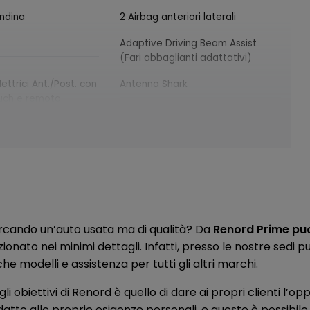
endina
2 Airbag anteriori laterali
Adaptive Driving Beam Assist
(Fari abbaglianti adattativi)
elettrici Ant./Post. con
Antenna Shark
ouch e remota
agliaio handsfree
Around View Monitor con
Riconoscimento oggetti in
movimento
ce
Badge e-Power (laterali e
posteriore)
rcando un’auto usata ma di qualità? Da
Renord Prime puoi
zionato nei minimi dettagli. Infatti, presso le nostre sedi
inali al tetto
Bluetooth (telefono e audio)
e modelli e assistenza per tutti gli altri marchi.
ie Wireless
Cassetto Portaoggetti con luce
li obiettivi di Renord è quello di dare ai propri clienti l’op
di cortesia
datto alle proprie esigenze personali, e questo è possibile