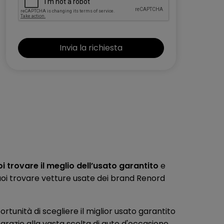
 trovare il meglio dell’usato garantito
e
 puoi trovare vetture usate dei brand Renord
portunità di scegliere il miglior usato garantito
 grazie alla vasta scelta di auto d'occasione