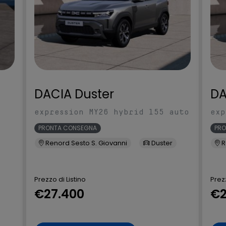
rte e console
direzione integrati
Integrazione Smartphone e
 retrovisori esterni
compatibilità Apple CarPlay e
Android Auto
iver Alertness
Intelligent emergency braking con
junction assist & pedestrian
cycling recognition (Frenata
DACIA Duster
DA
automatica d'emergenza con
riconoscimento pedoni/ciclisti e
expression MY26 hybrid 155 auto
exp
funzione di assistenza agli
incroci)
PRONTA CONSEGNA
PR
ey (Avvio motore +
Intelligent Key con funzione
Renord Sesto S. Giovanni
Duster
R
ura)
memory (Memoria sedile guida e
specchietti retrovisori)
Prezzo di Listino
Prezz
ggio IMS
Lane side support (Intervento
€27.400
€2
cambio corsia involontario,
Intervento angolo cieco)
ed
Maniglie esterne porte in tinta