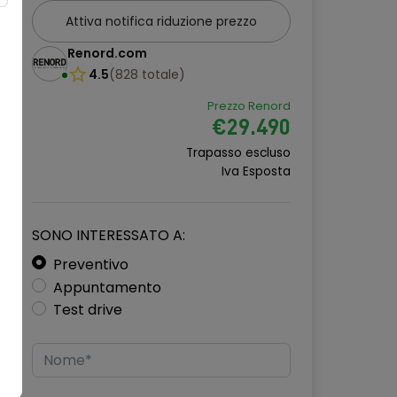
Attiva notifica riduzione prezzo
Renord.com
4.5
(
828
totale
)
Prezzo Renord
€29.490
Trapasso escluso
Iva Esposta
SONO INTERESSATO A:
Preventivo
Appuntamento
Test drive