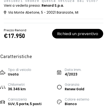
Desideri vedere questa vettura dal vivo?
Vieni a vederla presso:
Renord S.p.a.
Via Monte Abetone, 5 - 20021 Baranzate, MI
Prezzo Renord
Richiedi un preventivo
€17.950
Caratteristiche
Tipo di veicolo
Data Imm.
Usata
4/2023
Chilometri
Garanzia
36.346 km
Renew Gold
Carrozzeria
Colore esterno
SUV, 5 porte, 5 posti
Bianco