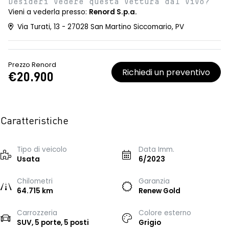
Desideri vedere questa vettura dal vivo?
Vieni a vederla presso:
Renord S.p.a.
Via Turati, 13 - 27028 San Martino Siccomario, PV
Prezzo Renord
Richiedi un preventivo
€20.900
Caratteristiche
Tipo di veicolo
Data Imm.
Usata
6/2023
Chilometri
Garanzia
64.715 km
Renew Gold
Carrozzeria
Colore esterno
SUV, 5 porte, 5 posti
Grigio