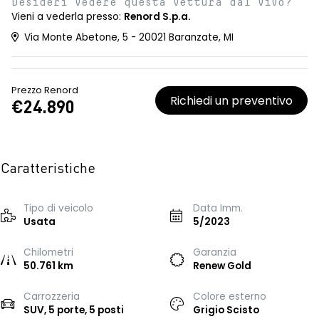
Desideri vedere questa vettura dal vivo?
Vieni a vederla presso:
Renord S.p.a.
Via Monte Abetone, 5 - 20021 Baranzate, MI
Prezzo Renord
Richiedi un preventivo
€24.890
Caratteristiche
Tipo di veicolo
Data Imm.
Usata
5/2023
Chilometri
Garanzia
50.761 km
Renew Gold
Carrozzeria
Colore esterno
SUV, 5 porte, 5 posti
Grigio Scisto