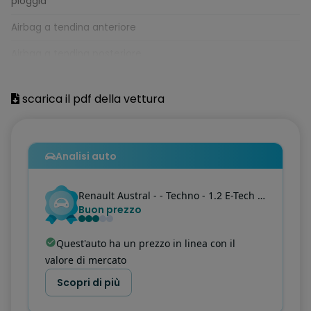
pioggia
Airbag a tendina anteriore
Airbag a tendina posteriore
Airbag centrale
scarica il pdf della vettura
Airbag frontale conducente
Airbag frontale passeggero (Disattivabile)
Analisi auto
Airbag laterale anteriore
Airbag laterale posteriore
Renault
Austral
- - Techno - 1.2 E-Tech full hybrid Techno 200cv auto
Buon prezzo
Alzacristalli anteriori e posteriori elettrici impulsionali con
sensore pioggia
Quest'auto ha un prezzo in linea con il
Assistenza alla frenata di emergenza AFU
valore di mercato
Assistenza alla partenza in salita
Scopri di più
Automatic Emergency Braking System (sistema di frenata di