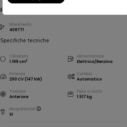
Carrozzeria
Colore esterno
SUV, 5 porte, 5 posti
Bianco
Riferimento
409771
Specifiche tecniche
Cilindrata
Alimentazione
3
1.199 cm
Elettrica/Benzina
Potenza
Cambio
200 CV (147 kW)
Automatico
Trazione
Peso a vuoto
Anteriore
1.517 kg
Neopatentati
Sì