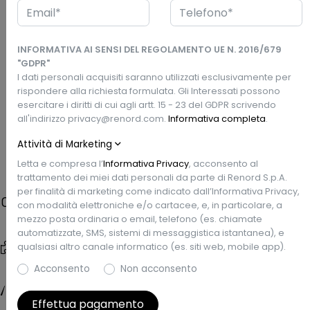
Desideri vedere questa vettura dal vivo?
Vieni a vederla presso:
Renord S.p.a.
Via Emilia Pavese, 215 - 29121 Piacenza, PC
INFORMATIVA AI SENSI DEL REGOLAMENTO UE N. 2016/679
"GDPR"
I dati personali acquisiti saranno utilizzati esclusivamente per
360°
Esterni
rispondere alla richiesta formulata. Gli Interessati possono
esercitare i diritti di cui agli artt. 15 - 23 del GDPR scrivendo
all'indirizzo privacy@renord.com.
Informativa completa
.
Prezzo Renord
Richiedi un preventivo
€25.400
Attività di Marketing
Letta e compresa l’
Informativa Privacy
, acconsento al
trattamento dei miei dati personali da parte di Renord S.p.A.
per finalità di marketing come indicato dall’Informativa Privacy,
Caratteristiche
con modalità elettroniche e/o cartacee, e, in particolare, a
mezzo posta ordinaria o email, telefono (es. chiamate
automatizzate, SMS, sistemi di messaggistica istantanea), e
Tipo di veicolo
Data Imm.
qualsiasi altro canale informatico (es. siti web, mobile app).
Usata
4/2023
Acconsento
Non acconsento
Chilometri
Garanzia
33.364 km
Renew Gold
Effettua pagamento