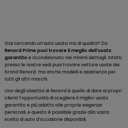
Sistema di monitoraggio pressione pneumatici diretto
Sistema Isofix
Sistema multimediale openR link con Touchscreen da 12",
Arkamys Sound Sistem e replicazione smartphone wireless
Stai cercando un’auto usata ma di qualità? Da
per Apple CarPlay (Android Auto via cavo) con Navigatore e
Google Assistant System
Renord Prime puoi trovare il meglio dell’usato
garantito
e ricondizionato nei minimi dettagli. Infatti,
Volante in pelle
presso le nostre sedi puoi trovare vetture usate dei
Volante regolabile in altezza e in profondità
brand Renord ma anche modelli e assistenza per
tutti gli altri marchi.
Uno degli obiettivi di Renord è quello di dare ai propri
clienti l’opportunità di scegliere il miglior usato
garantito e più adatto alle proprie esigenze
personali, e questo è possibile grazie alla vasta
scelta di auto d'occasione disponibili.