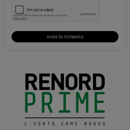
Privacy Glass (vetri posteriori oscurati)
Retrovisore interno elettrocromico frameless
Retrovisori esterni elettrici, riscaldati con sensore di
temperatura, ripiegabili
Retrovisori esterni in tinta tetto
Riconoscimento segnaletica stradale (Traffic Sign
Recognition)
Sedili anteriori regolabili meccanicamente a 6 vie
Sedili posteriori regolabili longitudinalmente, ripiegabili 1/3 -
2/3
Sellerie in misto similpelle / tessuto grigio sfumato
Sensori di parcheggio anteriori, posteriori e laterali
Shark antenna