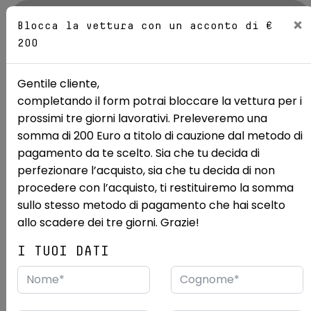
AZIENDA
×
Blocca la vettura con un acconto di €
200
Sedi
Gentile cliente,
completando il form potrai bloccare la vettura per i
Mostra le 18 foto
prossimi tre giorni lavorativi. Preleveremo una
somma di 200 Euro a titolo di cauzione dal metodo di
Ricerca auto
Usate
Renault
Austral
pagamento da te scelto. Sia che tu decida di
perfezionare l’acquisto, sia che tu decida di non
RENAULT Austral 1.2 E-Tech full
procedere con l’acquisto, ti restituiremo la somma
hybrid Techno 200cv auto
sullo stesso metodo di pagamento che hai scelto
allo scadere dei tre giorni. Grazie!
USATO RENORD PRIME
NEOPATENTATI
CAMBIO AUTOMATICO
I TUOI DATI
4/2023
33.364 km