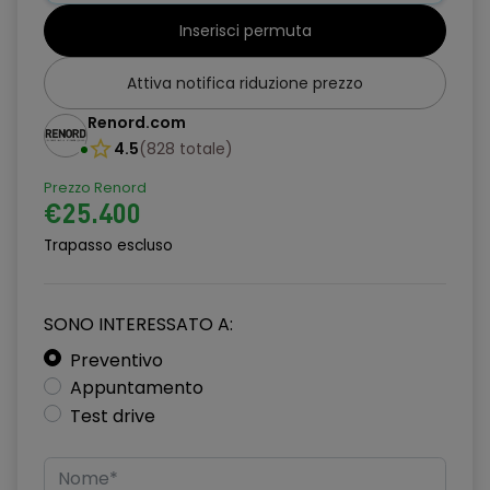
emergenza attiva con riconoscimento pedoni, ciclisti e
Inserisci permuta
incroci)
Cerchi in lega diamantati da 19" Komah
Attiva notifica riduzione prezzo
Climatizzatore automatico bi-zona
Renord.com
4.5
(
828
totale
)
Commutazione automatica abbaglianti / anabbaglianti
Prezzo Renord
Cruise Control
€25.400
Distance Warning (avviso distanza di sicurezza)
Trapasso escluso
Driver Attention Alert (sistema di rilevamento dello stato di
vigilanza del conducente)
SONO INTERESSATO A:
Driver Display da 12,3"
Preventivo
Appuntamento
E-call (Chiamata d'emergenza)
Test drive
Eco Mode
Emergency Lane Keep Assist (assistenza d'emergenza al