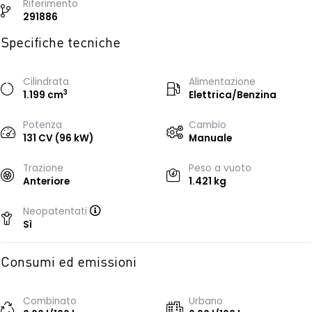
Riferimento
291886
Specifiche tecniche
Cilindrata
Alimentazione
3
1.199 cm
Elettrica/Benzina
Potenza
Cambio
131 CV (96 kW)
Manuale
Trazione
Peso a vuoto
Anteriore
1.421 kg
Neopatentati
Sì
Consumi ed emissioni
Combinato
Urbano