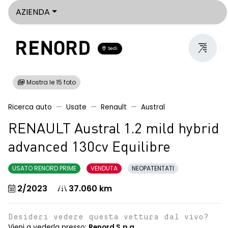
AZIENDA
Sedi
Mostra le 15 foto
Ricerca auto
Usate
Renault
Austral
RENAULT Austral 1.2 mild hybrid
advanced 130cv Equilibre
USATO RENORD PRIME
VENDUTA
NEOPATENTATI
2/2023
37.060 km
Desideri vedere questa vettura dal vivo?
Vieni a vederla presso:
Renord S.p.a.