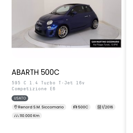
ABARTH 500C
595 C 1.4 Turbo T-Jet 16v
Competizione E6
USATO
Renord S.M. Siccomario
500C
1/2016
110.000 Km