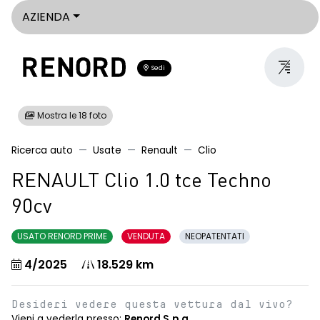
AZIENDA
Sedi
Mostra le 18 foto
Ricerca auto
Usate
Renault
Clio
RENAULT Clio 1.0 tce Techno
90cv
USATO RENORD PRIME
VENDUTA
NEOPATENTATI
4/2025
18.529 km
Desideri vedere questa vettura dal vivo?
Vieni a vederla presso:
Renord S.p.a.