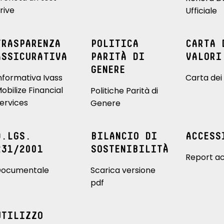
rive
Ufficiale
TRASPARENZA
POLITICA
CARTA 
ASSICURATIVA
PARITÀ DI
VALORI
GENERE
nformativa Ivass
Carta dei 
obilize Financial
Politiche Parità di
ervices
Genere
D.LGS.
BILANCIO DI
ACCESS
231/2001
SOSTENIBILITÀ
Report ac
ocumentale
Scarica versione
pdf
UTILIZZO