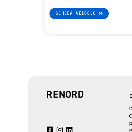
SCHEDA VEICOLO
D
C
p
P