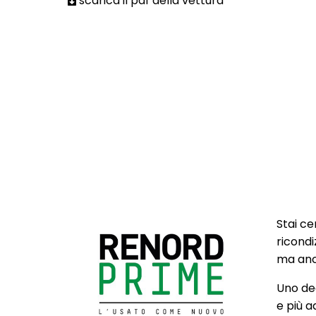
scarica il pdf della vettura
Stai ce
ricondi
ma anch
Uno deg
e più a