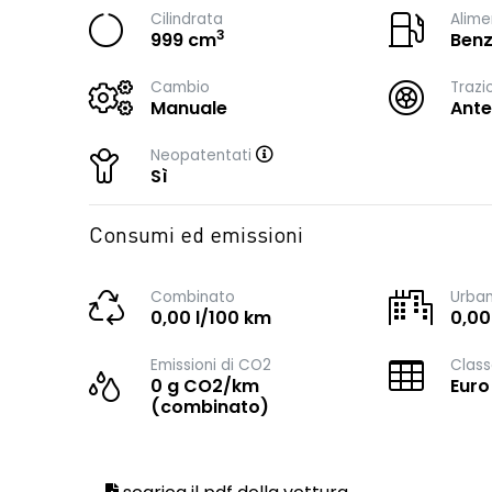
Cilindrata
Alime
3
999 cm
Benz
Cambio
Trazi
Manuale
Ante
Neopatentati
Sì
Consumi ed emissioni
Combinato
Urba
0,00 l/100 km
0,00
Emissioni di CO2
Class
0 g CO2/km
Euro
(combinato)