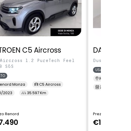
TROEN C5 Aircross
DACIA Dus
Aircross 1.2 PureTech Feel
Duster 1.0 tc
8 S&S
USATO
ATO
Renord S.M. Sic
enord Monza
C5 Aircross
2/2022
3
0/2023
35.597 Km
zo Renord
Prezzo Renord
7.490
€13.900