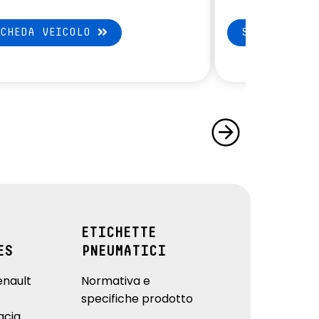
SCHEDA VEICOLO
SCHEDA VEI
ETICHETTE
ES
PNEUMATICI
enault
Normativa e
specifiche prodotto
acia