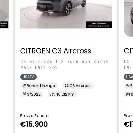
CITROEN C3 Aircross
CI
C3 Aircross 1.2 PureTech Shine
C5 
Pack EAT6 S&S
EAT
USATO
US
Renord Inzago
C3 Aircross
R
3/2022
46.212 Km
1
Prezzo Renord
Prez
€15.900
€1