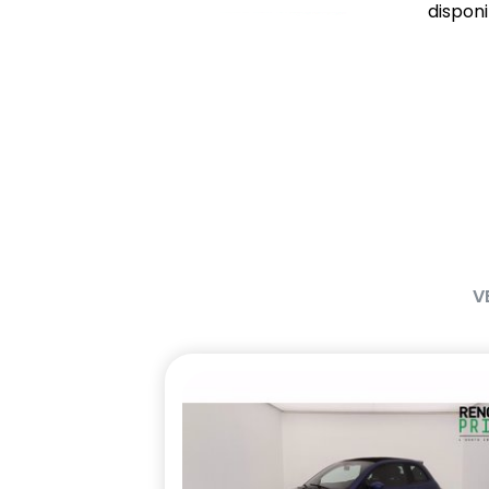
disponib
V