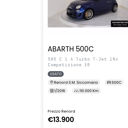
ABARTH 500C
595 C 1.4 Turbo T-Jet 16v
Competizione E6
USATO
Renord S.M. Siccomario
500C
1/2016
110.000 Km
Prezzo Renord
€13.900