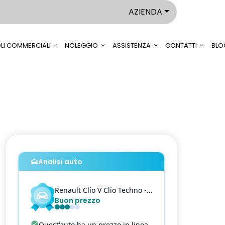
AZIENDA
LI COMMERCIALI
NOLEGGIO
ASSISTENZA
CONTATTI
BLO
Analisi auto
Renault
Clio V
Clio Techno - 1.0 tce Techno 90cv
Buon prezzo
Quest'auto ha un prezzo in linea