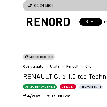
02 248801
N
Sedi
Mostra le 18 foto
Ricerca auto
Usate
Renault
Clio
RENAULT Clio 1.0 tce Techn
USATO RENORD PRIME
VENDUTA
NEOPATENTATI
4/2025
17.898 km