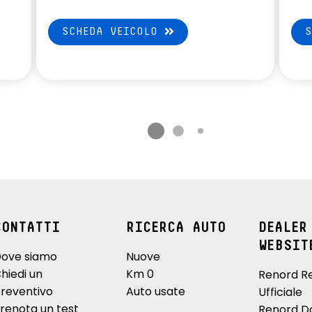
SCHEDA VEICOLO
CONTATTI
RICERCA AUTO
DEALER
WEBSIT
ove siamo
Nuove
hiedi un
Km 0
Renord R
reventivo
Auto usate
Ufficiale
renota un test
Renord D