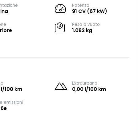
ntazione
Potenza
ina
91 CV (67 kW)
one
Peso a vuoto
riore
1.082 kg
no
Extraurbano
 l/100 km
0,00 l/100 km
e emissioni
 6e