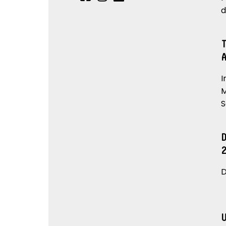
d
I
M
S
D