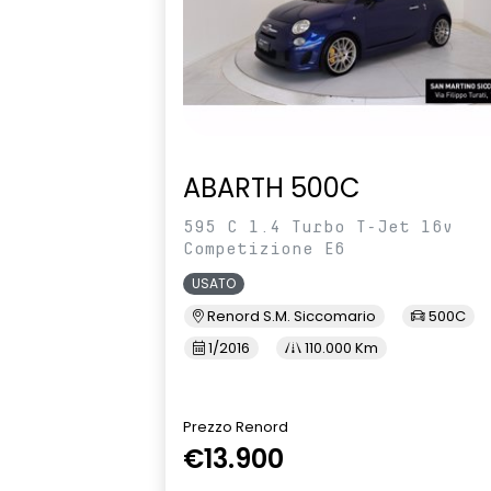
ABARTH 500C
595 C 1.4 Turbo T-Jet 16v
Competizione E6
USATO
Renord S.M. Siccomario
500C
1/2016
110.000 Km
Prezzo Renord
€13.900