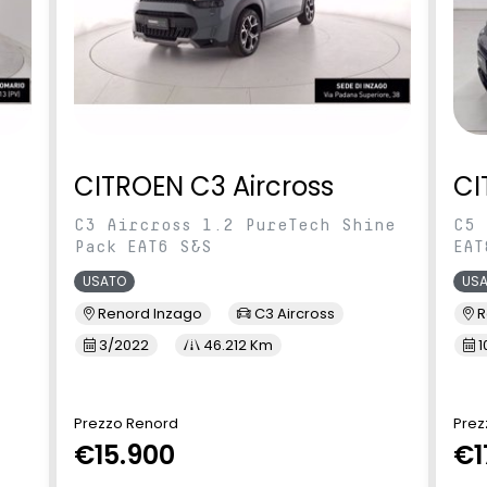
CITROEN C3 Aircross
CI
C3 Aircross 1.2 PureTech Shine
C5 
Pack EAT6 S&S
EAT
USATO
US
Renord Inzago
C3 Aircross
R
3/2022
46.212 Km
1
Prezzo Renord
Prez
€15.900
€1