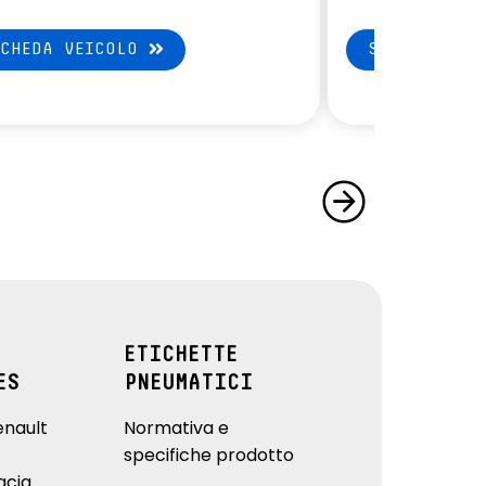
SCHEDA VEICOLO
SCHEDA VEI
ETICHETTE
ES
PNEUMATICI
enault
Normativa e
specifiche prodotto
acia