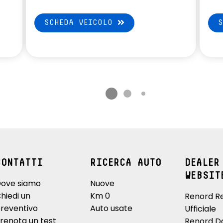
SCHEDA VEICOLO
CONTATTI
RICERCA AUTO
DEALER
WEBSIT
ove siamo
Nuove
hiedi un
Km 0
Renord R
reventivo
Auto usate
Ufficiale
renota un test
Renord D