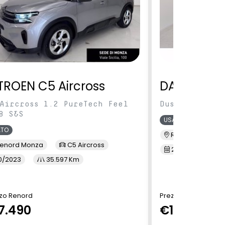
TROEN C5 Aircross
DACIA Dus
Aircross 1.2 PureTech Feel
Duster 1.0 tc
8 S&S
USATO
ATO
Renord S.M. Sic
enord Monza
C5 Aircross
2/2022
3
0/2023
35.597 Km
zo Renord
Prezzo Renord
7.490
€13.900