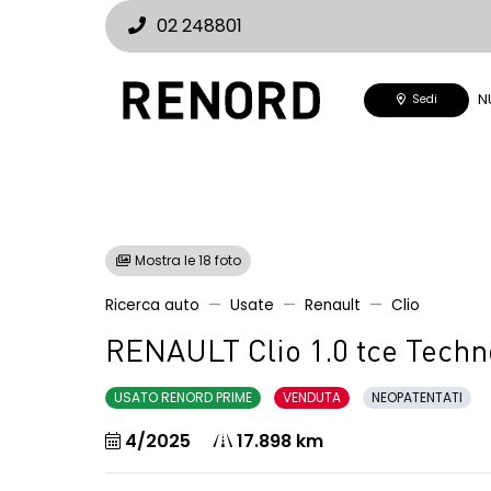
02 248801
N
Sedi
Mostra le 18 foto
Ricerca auto
Usate
Renault
Clio
RENAULT Clio 1.0 tce Techn
USATO RENORD PRIME
VENDUTA
NEOPATENTATI
4/2025
17.898 km