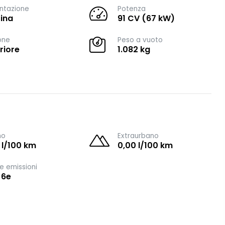
ntazione
Potenza
ina
91 CV (67 kW)
one
Peso a vuoto
riore
1.082 kg
no
Extraurbano
 l/100 km
0,00 l/100 km
e emissioni
 6e