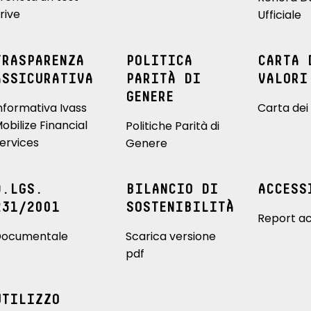
rive
Ufficiale
TRASPARENZA
POLITICA
CARTA 
ASSICURATIVA
PARITÀ DI
VALORI
GENERE
nformativa Ivass
Carta dei 
obilize Financial
Politiche Parità di
ervices
Genere
D.LGS.
BILANCIO DI
ACCESS
231/2001
SOSTENIBILITÀ
Report ac
ocumentale
Scarica versione
pdf
UTILIZZO