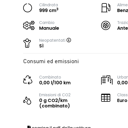
Cilindrata
Alime
3
999 cm
Benz
Cambio
Trazi
Manuale
Ante
Neopatentati
Sì
Consumi ed emissioni
Combinato
Urba
0,00 l/100 km
0,00
Emissioni di CO2
Class
0 g CO2/km
Euro
(combinato)