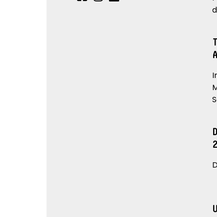
d
I
M
S
D