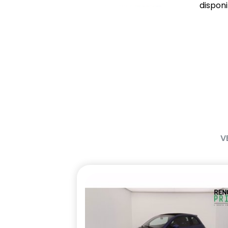
disponib
V