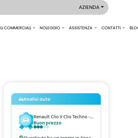
AZIENDA
LI COMMERCIALI
NOLEGGIO
ASSISTENZA
CONTATTI
BLO
Analisi auto
Renault
Clio V
Clio Techno - 1.0 tce Techno 90cv
Buon prezzo
Quest'auto ha un prezzo in linea