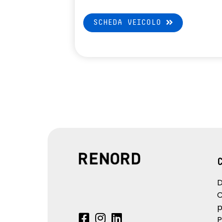
SCHEDA VEICOLO
D
C
p
P