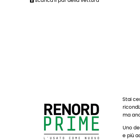
scarica il pdf della vettura
Stai ce
ricondi
ma anch
Uno deg
e più a