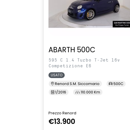
ABARTH 500C
595 C 1.4 Turbo T-Jet 16v
Competizione E6
USATO
Renord S.M. Siccomario
500C
1/2016
110.000 Km
Prezzo Renord
€13.900