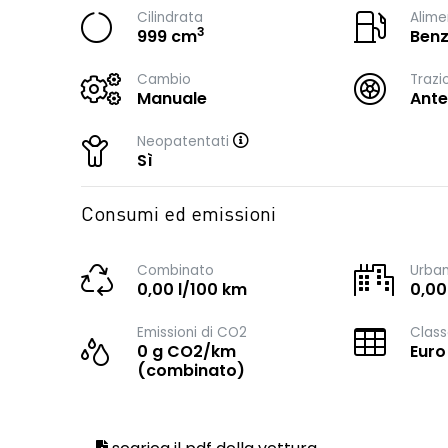
Cilindrata
Alime
3
999 cm
Benz
Cambio
Trazi
Manuale
Ante
Neopatentati
Sì
Consumi ed emissioni
Combinato
Urba
0,00 l/100 km
0,00
Emissioni di CO2
Class
0 g CO2/km
Euro
(combinato)