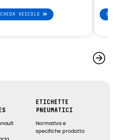
SCHEDA VEICOLO
SCHEDA VEI
ETICHETTE
ES
PNEUMATICI
enault
Normativa e
specifiche prodotto
acia