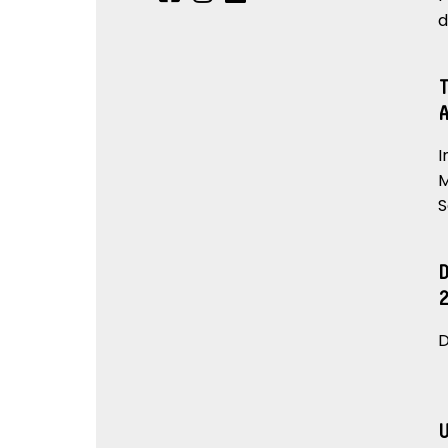
d
I
M
S
D