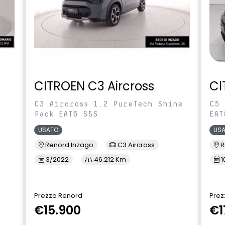
CITROEN C3 Aircross
CI
C3 Aircross 1.2 PureTech Shine
C5 
Pack EAT6 S&S
EAT
USATO
US
Renord Inzago
C3 Aircross
R
3/2022
46.212 Km
1
Prezzo Renord
Prez
€15.900
€1