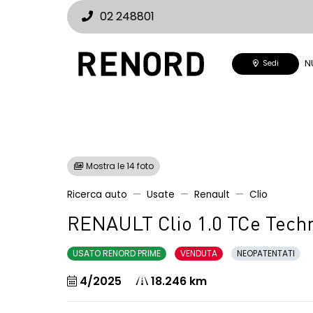
02 248801
N
Sedi
Mostra le 14 foto
Ricerca auto
Usate
Renault
Clio
RENAULT Clio 1.0 TCe Tech
USATO RENORD PRIME
VENDUTA
NEOPATENTATI
4/2025
18.246 km