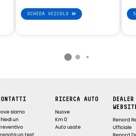
SCHEDA VEICOLO
CONTATTI
RICERCA AUTO
DEALER
WEBSIT
ove siamo
Nuove
hiedi un
Km 0
Renord R
reventivo
Auto usate
Ufficiale
renota un test
Renord D