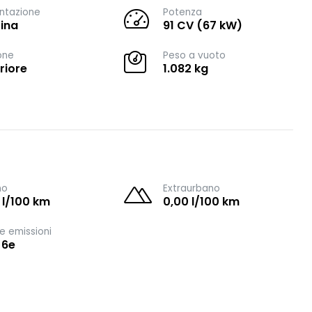
ntazione
Potenza
ina
91 CV (67 kW)
one
Peso a vuoto
riore
1.082 kg
no
Extraurbano
 l/100 km
0,00 l/100 km
e emissioni
 6e