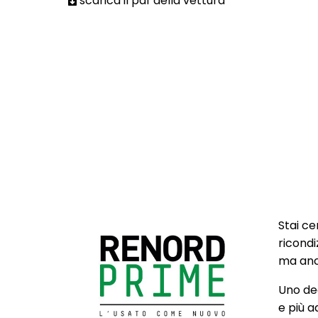
scarica il pdf della vettura
Stai ce
ricondi
ma anch
Uno deg
e più a