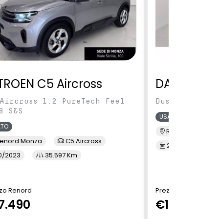
TROEN C5 Aircross
DACIA Dus
Aircross 1.2 PureTech Feel
Duster 1.0 tc
8 S&S
USATO
ATO
Renord S.M. Sic
enord Monza
C5 Aircross
2/2022
3
0/2023
35.597 Km
zo Renord
Prezzo Renord
7.490
€13.900