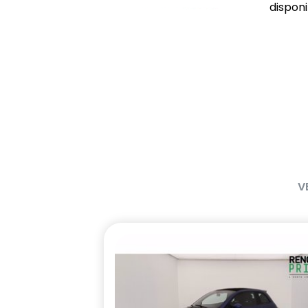
disponib
V