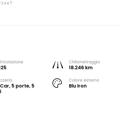
vivo?
ricolazione
Chilometraggio
025
18.246 km
zzeria
Colore esterno
 Car, 5 porte, 5
Blu Iron
i