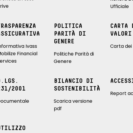
rive
Ufficiale
TRASPARENZA
POLITICA
CARTA 
ASSICURATIVA
PARITÀ DI
VALORI
GENERE
nformativa Ivass
Carta dei 
obilize Financial
Politiche Parità di
ervices
Genere
D.LGS.
BILANCIO DI
ACCESS
231/2001
SOSTENIBILITÀ
Report ac
ocumentale
Scarica versione
pdf
UTILIZZO