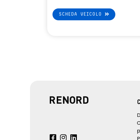
SCHEDA VEICOLO
D
C
p
P