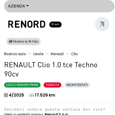
AZIENDA
Sedi
Mostra le 18 foto
Ricerca auto
Usate
Renault
Clio
RENAULT Clio 1.0 tce Techno
90cv
USATO RENORD PRIME
VENDUTA
NEOPATENTATI
4/2025
17.529 km
Desideri vedere questa vettura dal vivo?
Vieni a vederla presso:
Renord S.p.a.