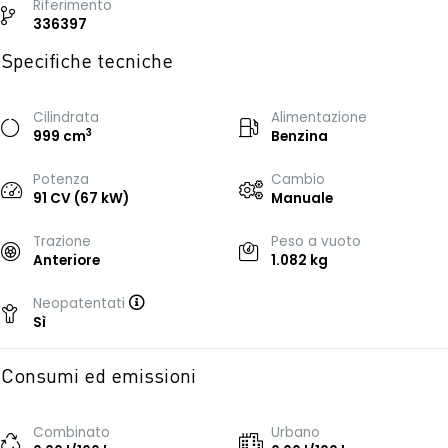
Riferimento
336397
Specifiche tecniche
Cilindrata
Alimentazione
3
999 cm
Benzina
Potenza
Cambio
91 CV (67 kW)
Manuale
Trazione
Peso a vuoto
Anteriore
1.082 kg
Neopatentati
Sì
Consumi ed emissioni
Combinato
Urbano