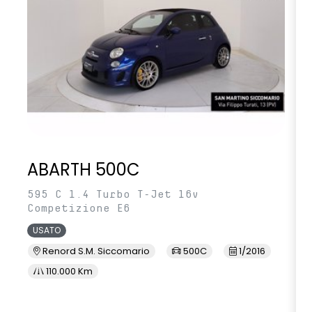
ABARTH 500C
595 C 1.4 Turbo T-Jet 16v
Competizione E6
USATO
Renord S.M. Siccomario
500C
1/2016
110.000 Km