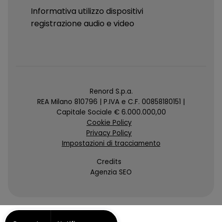
Informativa utilizzo dispositivi
registrazione audio e video
Renord S.p.a.
REA Milano 810796 | P.IVA e C.F. 00858180151 |
Capitale Sociale € 6.000.000,00
Cookie Policy
Privacy Policy
Impostazioni di tracciamento
Credits
Agenzia SEO