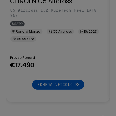
CITROEN C5 Aircross
Targa illuminata a LED
C5 Aircross 1.2 PureTech Feel EAT8
S&S
Tergilavalunotto intermittente
USATO
Trazione anteriore
Renord Monza
C5 Aircross
10/2023
Vetri Privacy
35.597 Km
Volante regolabile in altezza e profondità
Prezzo Renord
Volante rivestito in pelle
€17.490
SCHEDA VEICOLO