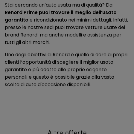
protezione antiribaltamento attiva (ARP)
Stai cercando un’auto usata ma di qualità? Da
Renord Prime puoi trovare il meglio dell’usato
Quadro strumenti digitale HD totalmente personalizzabile da
garantito
e ricondizionato nei minimi dettagli. Infatti,
10,25"
presso le nostre sedi puoi trovare vetture usate dei
Retrocamera per visione posteriore
brand Renord ma anche modelli e assistenza per
tutti gli altri marchi.
Retronebbia
Uno degli obiettivi di Renord è quello di dare ai propri
Retrovisori esterni regolabili, ripiegabili e riscaldabili
clienti l’opportunità di scegliere il miglior usato
elettricamente con indicatori di direzione a LED
garantito e più adatto alle proprie esigenze
Riconoscimento segnaletica stradale (TSR)
personali, e questo è possibile grazie alla vasta
scelta di auto d'occasione disponibili.
Rivestimento sedili in tessuto nero
Seconda fila ribaltabile e frazionabile 60:40
Sedile guida regolabile in altezza
Sensore Pioggia E Crepuscolare
Servosterzo Elettrico
Altre offerte