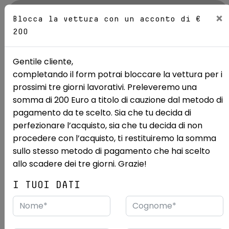
AZIENDA
×
Blocca la vettura con un acconto di €
200
Sedi
Gentile cliente,
completando il form potrai bloccare la vettura per i
Mostra le 17 foto
prossimi tre giorni lavorativi. Preleveremo una
somma di 200 Euro a titolo di cauzione dal metodo di
Ricerca auto
Usate
Ssangyong
Korando
pagamento da te scelto. Sia che tu decida di
perfezionare l’acquisto, sia che tu decida di non
SSANGYONG Korando 1.5 GDI-
procedere con l’acquisto, ti restituiremo la somma
Turbo Dream 2WD Aisin
sullo stesso metodo di pagamento che hai scelto
allo scadere dei tre giorni. Grazie!
USATO RENORD PRIME
CAMBIO AUTOMATICO
I TUOI DATI
5/2024
12.209 km
Desideri vedere questa vettura dal vivo?
Vieni a vederla presso:
Renord S.p.a.