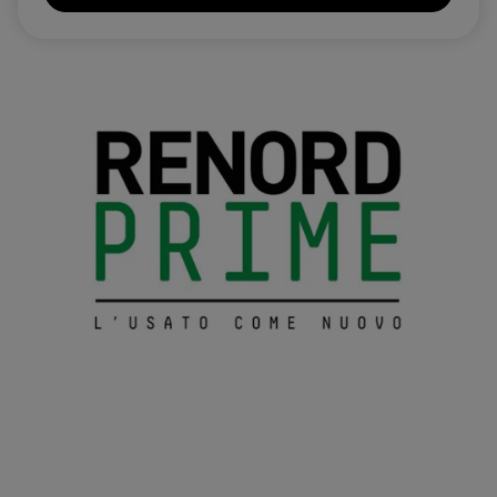
Kit Riparazione Pneumatici
Luci di cortesia su porte anteriori
Luci diurne e gruppi ottici posteriori a LED
Maniglie porte interne silver
Maniglie Portiere In Tinta Carrozzeria
Marchiatura vetri
Parabrezza atermico con funzione antirumore e sbrinatore
tergicristalli
Poggiatesta regolabile in altezza
Presa di corrente anteriore e posteriore 12V
Presa USB anteriore
Programma di stabilità elettronico (ESP)