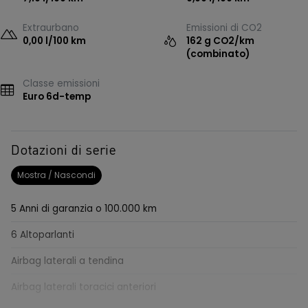
Extraurbano
Emissioni di CO2
0,00 l/100 km
162 g CO2/km
(combinato)
Classe emissioni
Euro 6d-temp
Dotazioni di serie
Mostra / Nascondi
5 Anni di garanzia o 100.000 km
6 Altoparlanti
Airbag laterali a tendina
Airbag laterali toracici anteriori