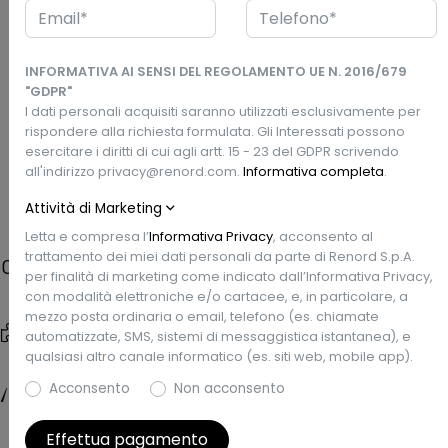
Via Padana Superiore, 38 - 20065 Inzago, MI
INFORMATIVA AI SENSI DEL REGOLAMENTO UE N. 2016/679
360°
Esterni
"GDPR"
I dati personali acquisiti saranno utilizzati esclusivamente per
rispondere alla richiesta formulata. Gli Interessati possono
esercitare i diritti di cui agli artt. 15 - 23 del GDPR scrivendo
Prezzo Renord
Richiedi un preventivo
all'indirizzo privacy@renord.com.
Informativa completa
.
€19.490
Attività di Marketing
Letta e compresa l’
Informativa Privacy
, acconsento al
trattamento dei miei dati personali da parte di Renord S.p.A.
Caratteristiche
per finalità di marketing come indicato dall’Informativa Privacy,
con modalità elettroniche e/o cartacee, e, in particolare, a
mezzo posta ordinaria o email, telefono (es. chiamate
Tipo di veicolo
Data Imm.
automatizzate, SMS, sistemi di messaggistica istantanea), e
Usata
5/2024
qualsiasi altro canale informatico (es. siti web, mobile app).
Chilometri
Garanzia
Acconsento
Non acconsento
12.209 km
Renew Gold
Effettua pagamento
Carrozzeria
Colore esterno