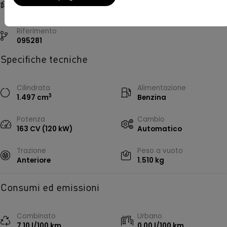
SUV, 5 porte, 5 posti
Bianco
Riferimento
095281
Specifiche tecniche
Cilindrata
Alimentazione
3
1.497 cm
Benzina
Potenza
Cambio
163 CV (120 kW)
Automatico
Trazione
Peso a vuoto
Anteriore
1.510 kg
Consumi ed emissioni
Combinato
Urbano
7,10 l/100 km
0,00 l/100 km