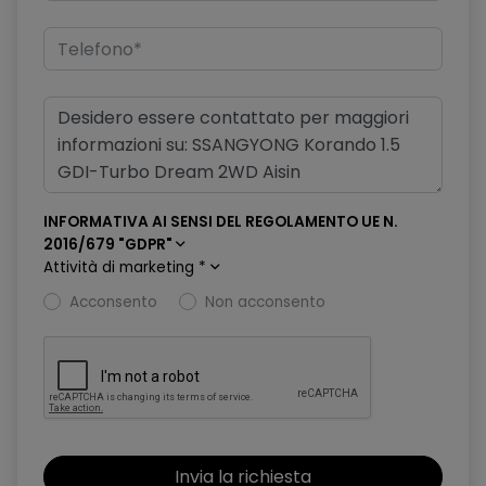
Copertura bagagliaio e rete fermabagagli
Drive mode system (Normal / Sport / Winter)
Fari Full-LED con funzione auto-adattativa
Fendinebbia anteriori a LED
Freni a disco ventilati anteriori e freni a disco posteriori
INFORMATIVA AI SENSI DEL REGOLAMENTO UE N.
Freno di stazionamento elettrico con funzione auto-hold
2016/679 "GDPR"
Attività di marketing
*
Hill Start Assist (HSA)
Acconsento
Non acconsento
Illuminazione interna a LED
Immobilizer System
Indicatori cinture di sicurezza anteriore e posteriore
allacciate
Intelligent Adaptive Cruise Control