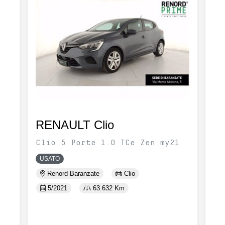
RENAULT Clio
R
Clio 5 Porte 1.0 TCe Zen my21
RE
Li
USATO
U
Renord Baranzate
Clio
5/2021
63.632 Km