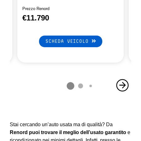
Prezzo Renord
Pre
€11.790
€
SCHEDA VEICOLO
Stai cercando un’auto usata ma di qualità? Da
Renord puoi trovare il meglio dell’usato garantito
e
ricondizionato nei minimi dettagli. Infatti, presso le