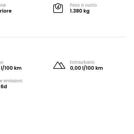
one
Peso a vuoto
riore
1.380 kg
no
Extraurbano
 l/100 km
0,00 l/100 km
e emissioni
 6d