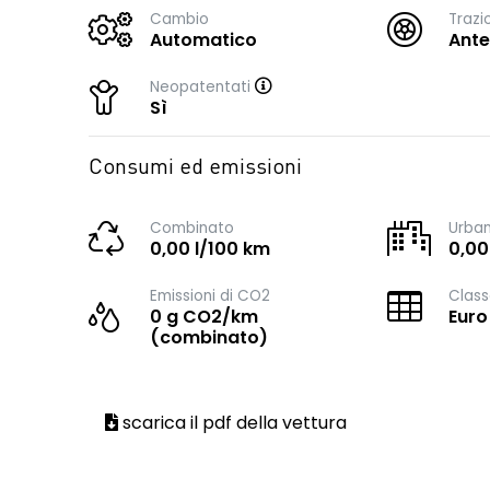
Cambio
Trazi
Automatico
Ante
Neopatentati
Sì
Consumi ed emissioni
Combinato
Urba
0,00 l/100 km
0,00
Emissioni di CO2
Class
0 g CO2/km
Euro
(combinato)
scarica il pdf della vettura