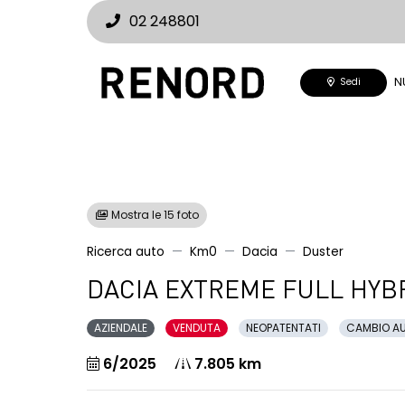
02 248801
N
Sedi
Mostra le 15 foto
Ricerca auto
Km0
Dacia
Duster
DACIA EXTREME FULL HYBR
AZIENDALE
VENDUTA
NEOPATENTATI
CAMBIO A
6/2025
7.805 km