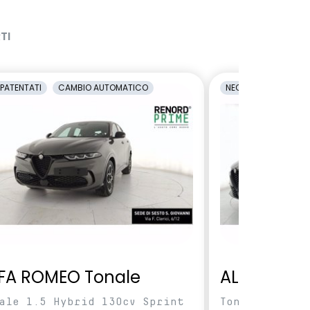
TI
PATENTATI
CAMBIO AUTOMATICO
NEOPATENTATI
C
FA ROMEO Tonale
ALFA ROME
ale 1.5 Hybrid 130cv Sprint
Tonale 1.5 Hy