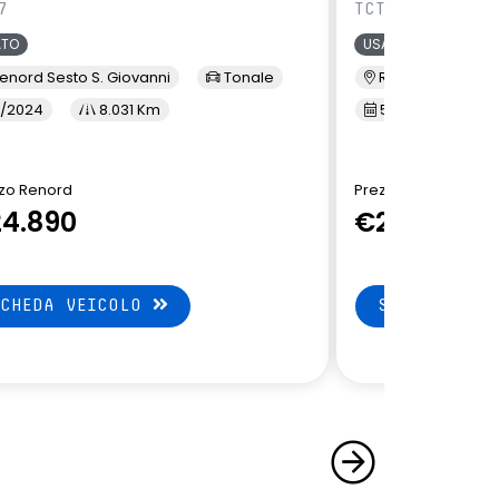
7
TCT7
ATO
USATO
enord Sesto S. Giovanni
Tonale
Renord Baranza
/2024
8.031 Km
5/2024
1
zo Renord
Prezzo Renord
4.890
€24.890
SCHEDA VEICOLO
SCHEDA VEI