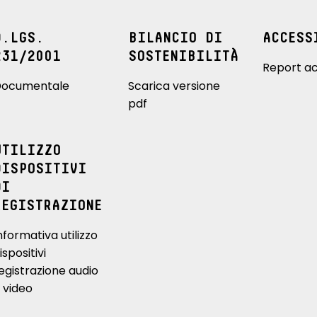
D.LGS.
BILANCIO DI
ACCESS
231/2001
SOSTENIBILITÀ
Report ac
ocumentale
Scarica versione
pdf
UTILIZZO
DISPOSITIVI
DI
REGISTRAZIONE
nformativa utilizzo
ispositivi
egistrazione audio
 video