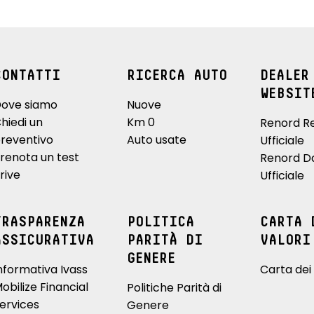
CONTATTI
RICERCA AUTO
DEALER
WEBSIT
ove siamo
Nuove
hiedi un
Km 0
Renord R
reventivo
Auto usate
Ufficiale
renota un test
Renord D
rive
Ufficiale
TRASPARENZA
POLITICA
CARTA 
ASSICURATIVA
PARITÀ DI
VALORI
GENERE
nformativa Ivass
Carta dei 
obilize Financial
Politiche Parità di
ervices
Genere