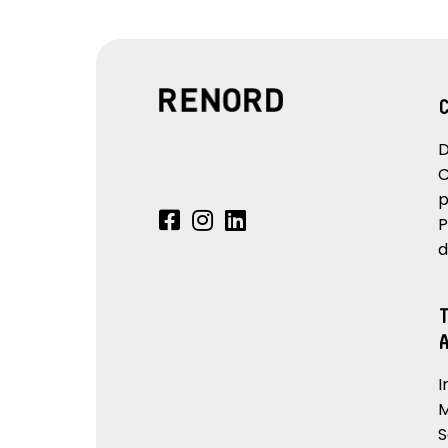
D
C
p
P
d
I
M
S