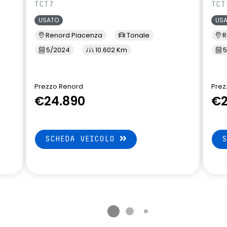
TCT7
TCT
USATO
US
Renord Piacenza
Tonale
R
5/2024
10.602 Km
5
Prezzo Renord
Prez
€24.890
€2
SCHEDA VEICOLO