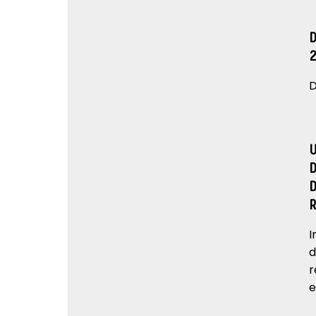
D
I
d
r
e