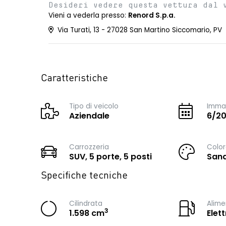
Desideri vedere questa vettura dal 
Vieni a vederla presso:
Renord S.p.a.
Via Turati, 13 - 27028 San Martino Siccomario, PV
Caratteristiche
Tipo di veicolo
Immat
Aziendale
6/2
Carrozzeria
Color
SUV, 5 porte, 5 posti
San
Specifiche tecniche
Cilindrata
Alime
3
1.598 cm
Elet