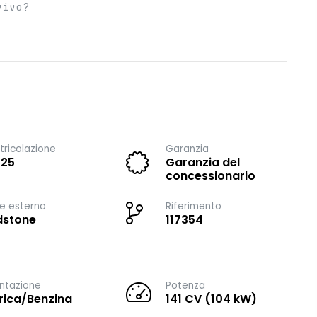
vivo?
ricolazione
Garanzia
025
Garanzia del
concessionario
e esterno
Riferimento
dstone
117354
ntazione
Potenza
trica/Benzina
141 CV (104 kW)