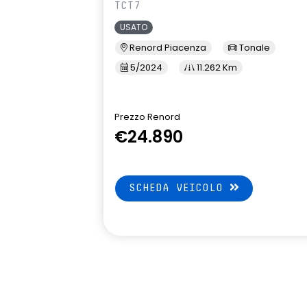
TCT7
USATO
Renord Piacenza
Tonale
5/2024
11.262 Km
Prezzo Renord
€24.890
SCHEDA VEICOLO