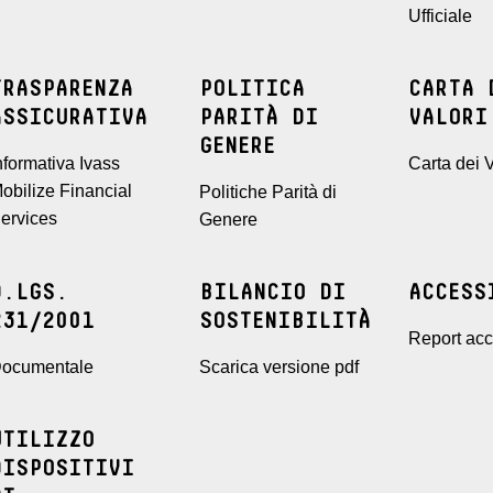
Ufficiale
TRASPARENZA
POLITICA
CARTA 
ASSICURATIVA
PARITÀ DI
VALORI
GENERE
nformativa Ivass
Carta dei V
obilize Financial
Politiche Parità di
ervices
Genere
D.LGS.
BILANCIO DI
ACCESS
231/2001
SOSTENIBILITÀ
Report acce
ocumentale
Scarica versione pdf
UTILIZZO
DISPOSITIVI