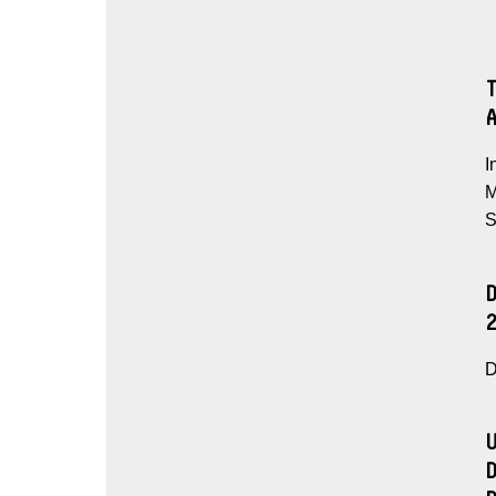
I
M
S
D