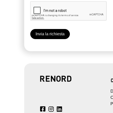
D
C
P