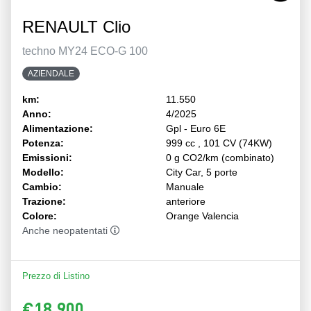
RENAULT Clio
techno MY24 ECO-G 100
AZIENDALE
km:
11.550
Anno:
4/2025
Alimentazione:
Gpl - Euro 6E
Potenza:
999 cc , 101 CV (74KW)
Emissioni:
0 g CO2/km (combinato)
Modello:
City Car, 5 porte
Cambio:
Manuale
Trazione:
anteriore
Colore:
Orange Valencia
Anche neopatentati
Prezzo di Listino