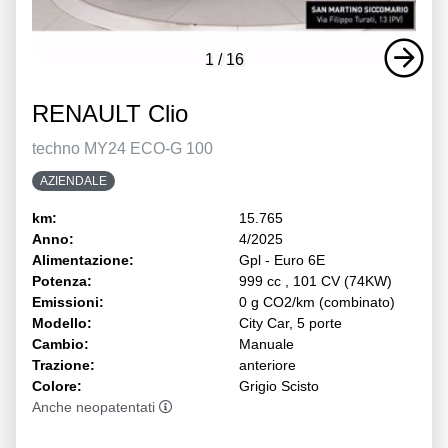
1
/
16
RENAULT Clio
techno MY24 ECO-G 100
AZIENDALE
km:
15.765
Anno:
4/2025
Alimentazione:
Gpl - Euro 6E
Potenza:
999 cc , 101 CV (74KW)
Emissioni:
0 g CO2/km (combinato)
Modello:
City Car, 5 porte
Cambio:
Manuale
Trazione:
anteriore
Colore:
Grigio Scisto
Anche neopatentati