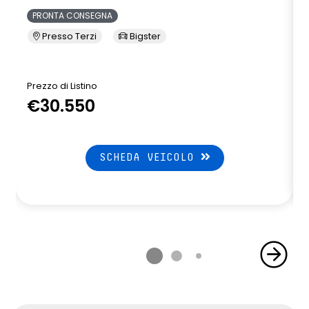
PRONTA CONSEGNA
Presso Terzi
Bigster
Prezzo di Listino
P
€30.550
SCHEDA VEICOLO