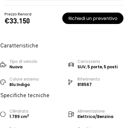
Prezzo Renord
Richiedi un preventivo
€33.150
Caratteristiche
Tipo di veicolo
Carrozzeria
Nuova
SUV, 5 porte, 5 posti
Colore esterno
Riferimento
Blu Indigo
818567
Specifiche tecniche
Cilindrata
Alimentazione
3
1.789 cm
Elettrica/Benzina