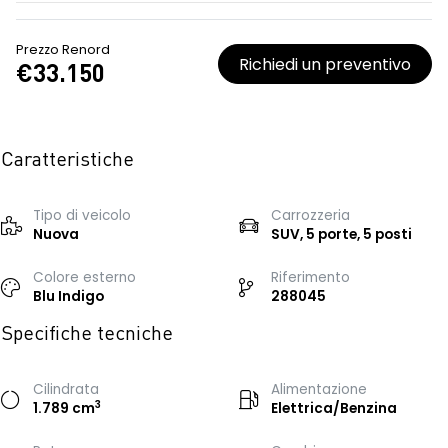
Prezzo Renord
Richiedi un preventivo
€33.150
Caratteristiche
Tipo di veicolo
Carrozzeria
Nuova
SUV, 5 porte, 5 posti
Colore esterno
Riferimento
Blu Indigo
288045
Specifiche tecniche
Cilindrata
Alimentazione
3
1.789 cm
Elettrica/Benzina