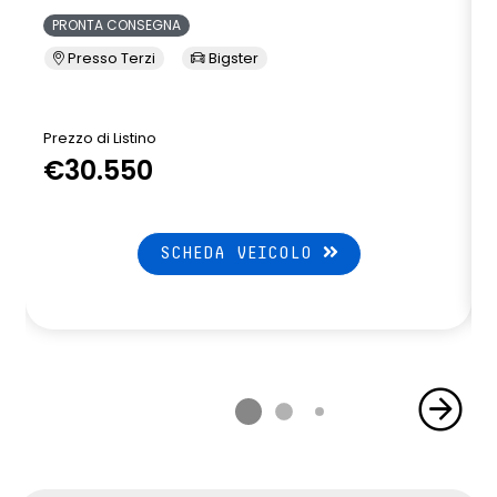
PRONTA CONSEGNA
Presso Terzi
Bigster
Prezzo di Listino
P
€30.550
SCHEDA VEICOLO