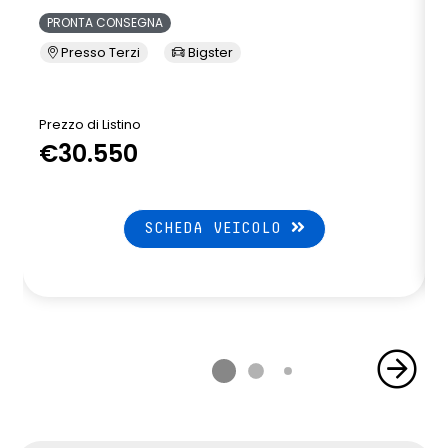
PRONTA CONSEGNA
Presso Terzi
Bigster
Prezzo di Listino
P
€30.550
SCHEDA VEICOLO