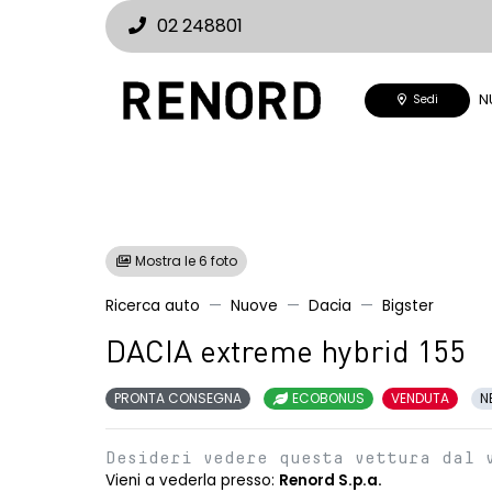
02 248801
N
Sedi
Mostra le 6 foto
Ricerca auto
Nuove
Dacia
Bigster
DACIA extreme hybrid 155
PRONTA CONSEGNA
ECOBONUS
VENDUTA
N
Desideri vedere questa vettura dal 
Vieni a vederla presso:
Renord S.p.a.