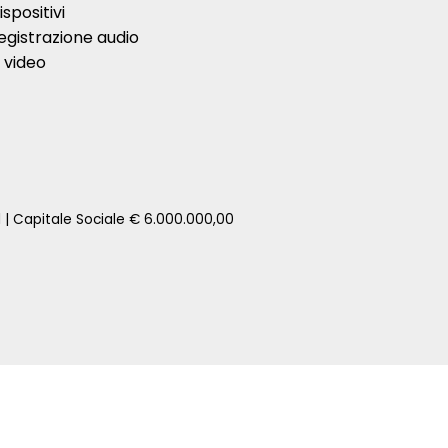
ispositivi
egistrazione audio
 video
1 | Capitale Sociale € 6.000.000,00
zione della tua auto senza impegno