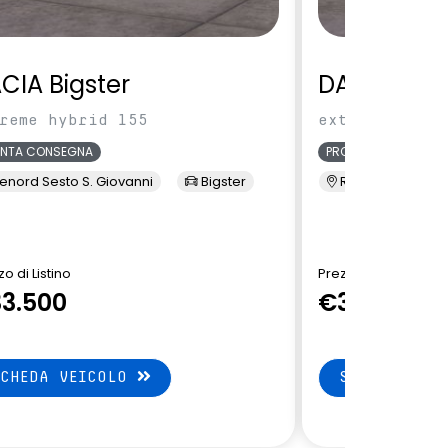
CIA Bigster
DACIA Bigs
reme hybrid 155
extreme hybri
ONTA CONSEGNA
PRONTA CONSEGNA
enord Sesto S. Giovanni
Bigster
Renord Sesto S. 
o di Listino
Prezzo di Listino
3.500
€32.650
SCHEDA VEICOLO
SCHEDA VEI