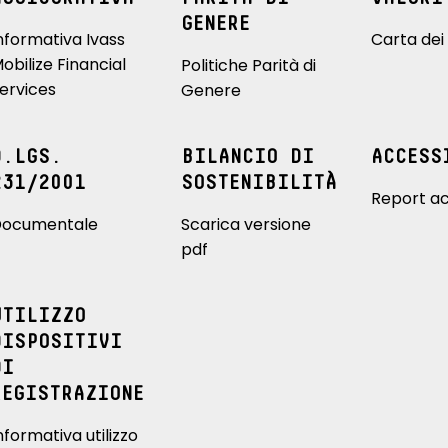
GENERE
nformativa Ivass
Carta dei 
obilize Financial
Politiche Parità di
ervices
Genere
D.LGS.
BILANCIO DI
ACCESS
231/2001
SOSTENIBILITÀ
Report ac
ocumentale
Scarica versione
pdf
UTILIZZO
DISPOSITIVI
DI
REGISTRAZIONE
nformativa utilizzo