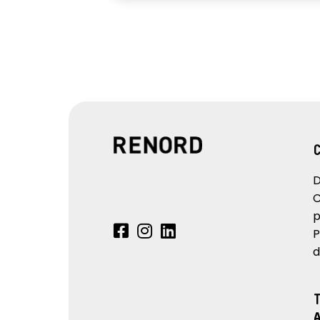
D
C
p
P
d