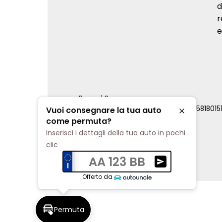
d
r
e
Renord S.p.a.
REA Milano 810796 | P.IVA e C.F. 0085818015
Vuoi consegnare la tua auto
Chiudi
Cookie Policy
come permuta?
Privacy Policy
Inserisci i dettagli della tua auto in pochi
Impostazioni di tracciamento
clic
AA 123 BB
Ricevi una valuta
Offerto da
Permuta