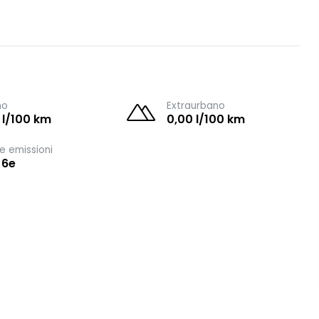
no
Extraurbano
 l/100 km
0,00 l/100 km
e emissioni
 6e