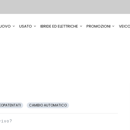
UOVO
USATO
IBRIDE ED ELETTRICHE
PROMOZIONI
VEICO
EOPATENTATI
CAMBIO AUTOMATICO
vivo?