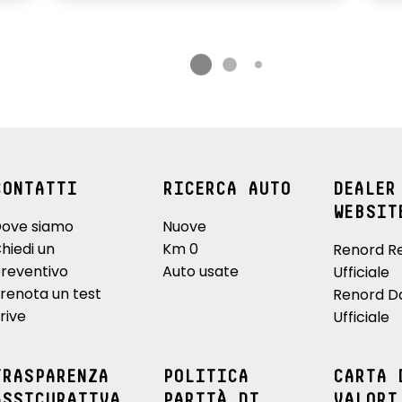
CONTATTI
RICERCA AUTO
DEALER
WEBSIT
ove siamo
Nuove
hiedi un
Km 0
Renord R
reventivo
Auto usate
Ufficiale
renota un test
Renord D
rive
Ufficiale
TRASPARENZA
POLITICA
CARTA 
ASSICURATIVA
PARITÀ DI
VALORI