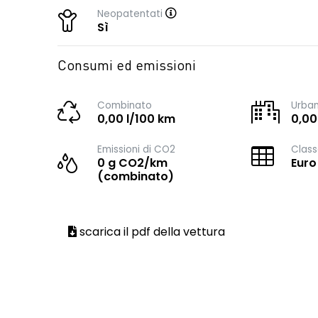
Neopatentati
Sì
Consumi ed emissioni
Combinato
Urba
0,00 l/100 km
0,00
Emissioni di CO2
Class
0 g CO2/km
Euro
(combinato)
scarica il pdf della vettura