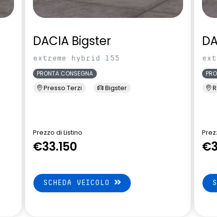
DACIA Bigster
DA
extreme hybrid 155
ext
PRONTA CONSEGNA
PR
Presso Terzi
Bigster
R
Prezzo di Listino
Prezz
€33.150
€3
SCHEDA VEICOLO