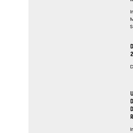
I
M
S
D
I