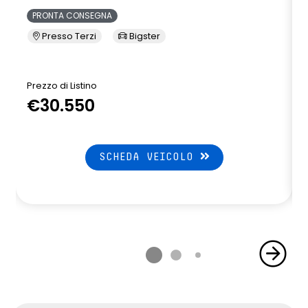
PRONTA CONSEGNA
Presso Terzi
Bigster
Prezzo di Listino
P
€30.550
SCHEDA VEICOLO