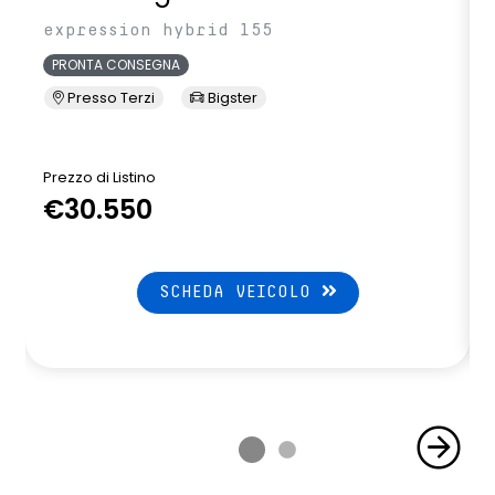
expression hybrid 155
PRONTA CONSEGNA
Presso Terzi
Bigster
Prezzo di Listino
P
€30.550
SCHEDA VEICOLO