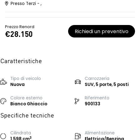
Presso Terzi - ,
Prezzo Renord
Richiedi un preventivo
€28.150
Caratteristiche
Tipo di veicolo
Carrozzeria
Nuova
SUV, 5 porte, 5 posti
Colore esterno
Riferimento
Bianco Ghiaccio
900133
Specifiche tecniche
Cilindrata
Alimentazione
3
1.598 cm
Elettrica/Benzina