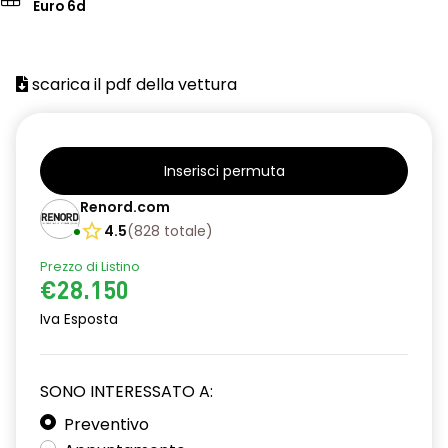
Euro 6d
scarica il pdf della vettura
Inserisci permuta
Renord.com
4.5
(
828
totale
)
Prezzo di Listino
€28.150
Iva Esposta
SONO INTERESSATO A:
Preventivo