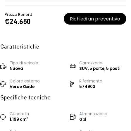
Prezzo Renord
Richiedi un preventivo
€24.650
Caratteristiche
Tipo di veicolo
Carrozzeria
Nuova
SUV, 5 porte, 5 posti
Colore esterno
Riferimento
Verde Oxide
574903
Specifiche tecniche
Cilindrata
Alimentazione
3
1.199 cm
Gpl