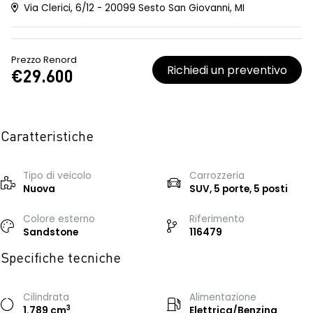
Via Clerici, 6/12 - 20099 Sesto San Giovanni, MI
Prezzo Renord
Richiedi un preventivo
€29.600
Caratteristiche
Tipo di veicolo
Carrozzeria
Nuova
SUV, 5 porte, 5 posti
Colore esterno
Riferimento
Sandstone
116479
Specifiche tecniche
Cilindrata
Alimentazione
3
1.789 cm
Elettrica/Benzina