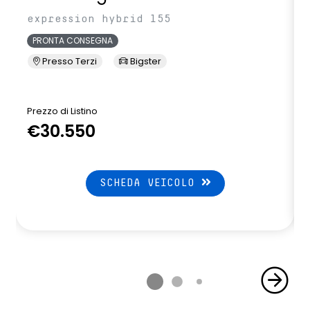
expression hybrid 155
PRONTA CONSEGNA
Presso Terzi
Bigster
Prezzo di Listino
P
€30.550
SCHEDA VEICOLO