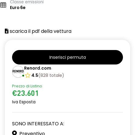
Classe emissioni
Euro 6e
scarica il pdf della vettura
Inserisci permuta
Renord.com
4.5
(
828
totale
)
Prezzo di Listino
€23.601
Iva Esposta
SONO INTERESSATO A:
Preventivo