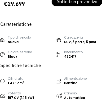
Richiedi un preventivo
€29.699
Caratteristiche
Tipo di veicolo
Carrozzeria
Nuova
SUV, 5 porte, 5 posti
Colore esterno
Riferimento
Black
432417
Specifiche tecniche
Cilindrata
Alimentazione
3
1.476 cm
Benzina
Potenza
Cambio
197 CV (145 kW)
Automatico