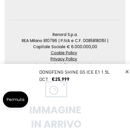
Renord S.p.a.
REA Milano 810796 | P.IVA e C.F. 00858180151 |
Capitale Sociale € 6.000.000,00
Cookie Policy
Privacy Policy
Impostazioni di tracciamento
×
DONGFENG SHINE GS ICE E1 1.5L
Credits
DCT
€25.999
Agenzia SEO
Permuta