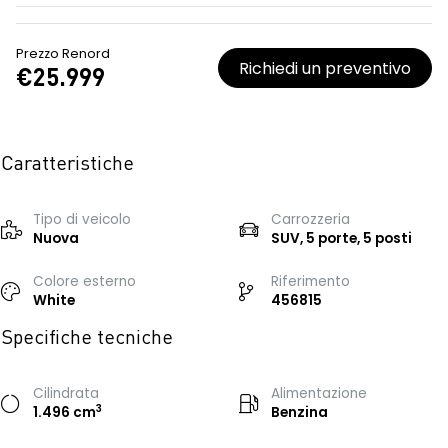
Prezzo Renord
Richiedi un preventivo
€25.999
Caratteristiche
Tipo di veicolo
Carrozzeria
Nuova
SUV, 5 porte, 5 posti
Colore esterno
Riferimento
White
456815
Specifiche tecniche
Cilindrata
Alimentazione
3
1.496 cm
Benzina