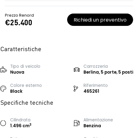
Prezzo Renord
Richiedi un preventivo
€25.400
Caratteristiche
Tipo di veicolo
Carrozzeria
Nuova
Berlina, 5 porte, 5 posti
Colore esterno
Riferimento
Black
465261
Specifiche tecniche
Cilindrata
Alimentazione
3
1.496 cm
Benzina