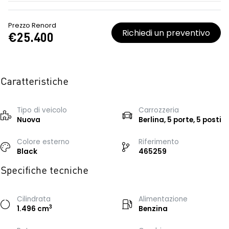
Prezzo Renord
Richiedi un preventivo
€25.400
Caratteristiche
Tipo di veicolo
Carrozzeria
Nuova
Berlina, 5 porte, 5 posti
Colore esterno
Riferimento
Black
465259
Specifiche tecniche
Cilindrata
Alimentazione
3
1.496 cm
Benzina